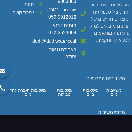
9803883
חנות
ל שירותי מים וביוב
יועץ טכני 24/7 -
וך ניצול טכנולוגיה
יצירת קשר
050-9912912
מוצרים חדישים של
הזמנת טכנאי -
צרנים מובילים למתן
072-2523004
תרונות מותאמים
כל צורך ותקציב.
dudi@dudiwater.co.il
העבודה 8 אור
יהודה
השירותים המרכזיים
משאבות
משאבות
משאבות
משאבות הגברת לחץ
מים
ביוב
טבולות
מים
מרכזי השירות
מוצרי החנות