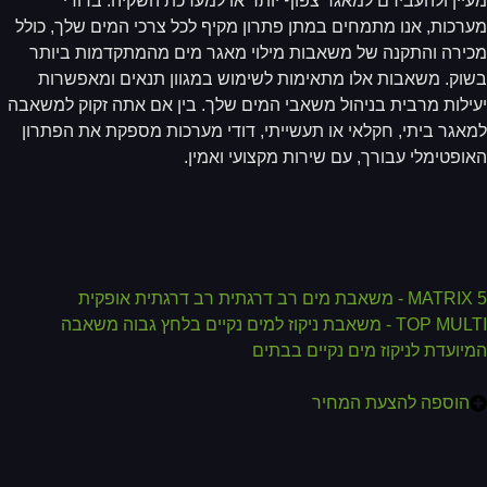
יין ולהעבירם למאגר צפוף יותר או למערכת השקיה. בדודי
רכות, אנו מתמחים במתן פתרון מקיף לכל צרכי המים שלך, כולל
ירה והתקנה של משאבות מילוי מאגר מים מהמתקדמות ביותר
וק. משאבות אלו מתאימות לשימוש במגוון תנאים ומאפשרות
ילות מרבית בניהול משאבי המים שלך. בין אם אתה זקוק למשאבה
אגר ביתי, חקלאי או תעשייתי, דודי מערכות מספקת את הפתרון
ופטימלי עבורך, עם שירות מקצועי ואמין.
M - משאבת מים רב דרגתית רב דרגתית אופקית
TOP MULTI - משאבת ניקוז למים נקיים בלחץ גבוה משאבה
יועדת לניקוז מים נקיים בבתים
הוספה להצעת המחיר