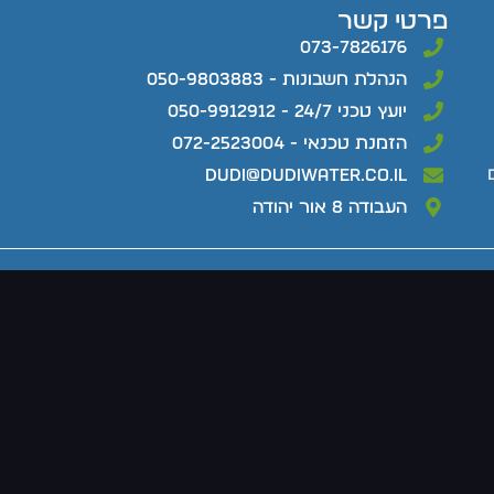
פרטי קשר
073-7826176
הנהלת חשבונות - 050-9803883
יועץ טכני 24/7 - 050-9912912
הזמנת טכנאי - 072-2523004
dudi@dudiwater.co.il
העבודה 8 אור יהודה
חנות
מידע מקצועי
א רשות בכתב \ כל המחירים באתר אינם כוללים מע"מ