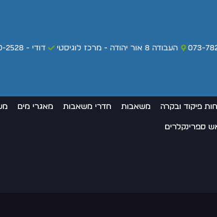
073-78
העבודה 8 אור יהודה - מרכז לוגיסטי
דודי - 050-420-2528 - מקרי חירום בלבד
חות פיקוד ובקרה
משאבות
חדרי משאבות
מאגרי מים
מע
אש ספרינקלרים