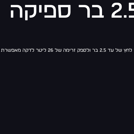
משאבת מים 12v/24v לחץ 2.5 בר ספיקה
משאבת מים חשמלית ניידת המתאימה לשימוש בכלי שיט ובשטחים פתוחים, פועלת במתח גמיש של 12 או 24 וולט. יכולתה ליצור לחץ של עד 2.5 בר ולספק זרימה של 26 ליטר לדקה מאפשרת