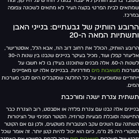
ובד ברובע הוותיק לא יעבוד במגדל החדש על הירקון, ומה
תאים לבית הפרטי בקצה העיר לא מתאים לשכונה צפופה
רכז.
רובע הוותיק של גבעתיים: בנייני האבן
תשתיות המאה ה-20
ובע הוותיק, הכולל את רחוב דוב הוז, אבא הלל, אוסטרישר,
אליעזר קפלן ועוד, מכיל בעיקר בניינים שנבנו בין שנות ה-30
לשנות ה-60. אלה מבנים שתוכננו בעידן בו לא חשבו על
ערכות
משאבות מים
מודרניות. בבניינים אלה יש מאפיינים
חודיים שמשפיעים על כל החלטה שמקבלים היום לגבי מערכות
ים.
שתית צנרת ישנה ומורכבת
יינים אלה נבנו עם צנרת פלדה או אסבסט, רוב הצנרת כבר
יישנה וסובלת מבעיות קורוזיה. הקוטר הפנימי של הצינורות
תנה עם השנים עקב הצטברות משקעים, ולכן גם אם הקוטר
המקורי היה 25 מ"מ, כיום הוא יכול להיות קטן יותר. זה אומר שכל
נון של מערכות
משאבות מים
צריך לקחת בחשבון את האתגר