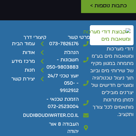
כתבות נוספות >
פרטי קשר
קיצורי דרך
073-7826176
עמוד הבית
ודי מערכות
הנהלת
אודות
משאבות מים בע"מ
חשבונות -
מרכז מידע
תמחה במגוון מקיף
050-9803883
חנות
ל שירותי מים וביוב
יועץ טכני 24/7
וך ניצול טכנולוגיה
יצירת קשר
- 050-
מוצרים חדישים של
9912912
צרנים מובילים
הזמנת טכנאי -
מתן פתרונות
072-2523004
ותאמים לכל צורך
תקציב.
dudi@dudiwater.co.il
העבודה 8 אור
יהודה