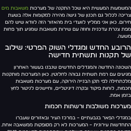
שמעות המעשית היא שכל התקנה של מערכות
משאבות מים
יכה לכלול גם תכנון של גישה מהירה למקומות אלה בשעת
רום. כאן אני ממליץ לוועדי בית מהאזור הזה לוודא שיש להם
ת צנרת עדכנית וחוזה עם שירות משאבות שמגיע תוך פחות
עה.
רובע החדש ומגדלי השוק הפרטי: שילוב
ל תקנות ותשתית חדישה
כונה החדשה והמגדלים החדשים שנבנו בעשור האחרון
יעים עם רמת תשתית גבוהה לחלוטין. כאן המערכות מותקנות
כתחילה לפי תקן הבנייה הירוקה, עם מערכות משאבות
מות, לוחות פיקוד ובקרה דיגיטליים, וחיישנים לניטור לחץ
מן אמת.
ערכות משולבות ורשתות חכמות
גדלי הפאר בגבעתיים – במרכז העיר ובאזורים שעברו
חדשות עירונית – המערכות לא רק מסופקות ממשאבה אחת.