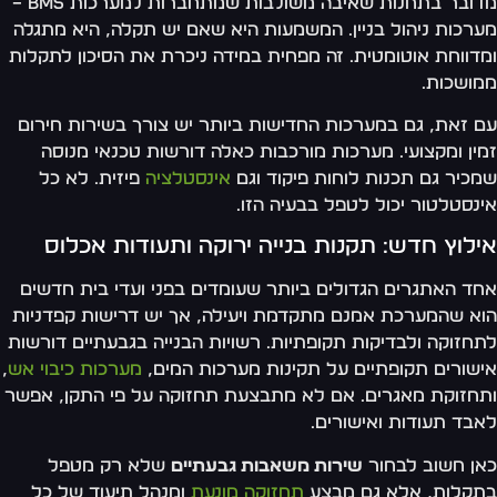
מדובר בתחנות שאיבה משולבות שמתחברות למערכות BMS –
רכות ניהול בניין. המשמעות היא שאם יש תקלה, היא מתגלה
דווחת אוטומטית. זה מפחית במידה ניכרת את הסיכון לתקלות
ושכות.
 זאת, גם במערכות החדישות ביותר יש צורך בשירות חירום
ין ומקצועי. מערכות מורכבות כאלה דורשות טכנאי מנוסה
כיר גם תכנות לוחות פיקוד וגם
אינסטלציה
פיזית. לא כל
נסטלטור יכול לטפל בבעיה הזו.
לוץ חדש: תקנות בנייה ירוקה ותעודות אכלוס
ד האתגרים הגדולים ביותר שעומדים בפני ועדי בית חדשים
א שהמערכת אמנם מתקדמת ויעילה, אך יש דרישות קפדניות
חזוקה ולבדיקות תקופתיות. רשויות הבנייה בגבעתיים דורשות
שורים תקופתיים על תקינות מערכות המים,
מערכות כיבוי אש
,
חזוקת מאגרים. אם לא מתבצעת תחזוקה על פי התקן, אפשר
בד תעודות ואישורים.
ן חשוב לבחור
שירות משאבות גבעתיים
שלא רק מטפל
קלות, אלא גם מבצע
תחזוקה מונעת
ומנהל תיעוד של כל