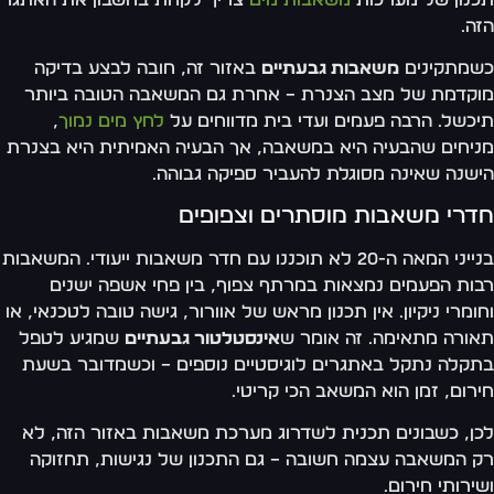
ה.
מתקינים
משאבות גבעתיים
באזור זה, חובה לבצע בדיקה
קדמת של מצב הצנרת – אחרת גם המשאבה הטובה ביותר
כשל. הרבה פעמים ועדי בית מדווחים על
לחץ מים נמוך
,
יחים שהבעיה היא במשאבה, אך הבעיה האמיתית היא בצנרת
שנה שאינה מסוגלת להעביר ספיקה גבוהה.
דרי משאבות מוסתרים וצפופים
בנייני המאה ה-20 לא תוכננו עם חדר משאבות ייעודי. המשאבות
ות הפעמים נמצאות במרתף צפוף, בין פחי אשפה ישנים
ומרי ניקיון. אין תכנון מראש של אוורור, גישה טובה לטכנאי, או
ורה מתאימה. זה אומר ש
אינסטלטור גבעתיים
שמגיע לטפל
קלה נתקל באתגרים לוגיסטיים נוספים – וכשמדובר בשעת
רום, זמן הוא המשאב הכי קריטי.
ן, כשבונים תכנית לשדרוג מערכת משאבות באזור הזה, לא
 המשאבה עצמה חשובה – גם התכנון של נגישות, תחזוקה
ירותי חירום.