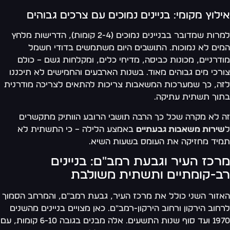
לוץ מקומי: בניינים נמוכים עם צרכים גבוהים
למרות שמדובר בבניינים נמוכים (2-4 קומות), הדרישות מלחץ
ים לא נמוכות. התושבים היום משתמשים בדודי חשמל
דרניים, מכונות כביסה, מדיחי כלים, ומקלחות גשם – כולם
רכי מים גבוהים מאוד. בשנות הארבעים והחמישים לא תיכננו
ה, כך שמערכות המשאבות צריכות להתאים לצריכה מודרנית
וך תשתית עתיקה.
 לא מקרה שכל כך הרבה תושבי הרובע הוותיק מתקשרים
שירות משאבות גבעתיים
באמצע הלילה – כי התשתית לא
יד מחזיקה את העומס בשעות השיא.
רכז העיר וגבעת רמב"ם: בניינים
ב-קומתיים ותשתית משולבת
זור השני כולל את מרכז העיר, גבעת רמב"ם, והמרחב הסמוך
חוב הירקון ורחוב הירקון-רמב"ם. כאן מצויים בניינים מהשנים
1970 ועד סוף שנות התשעים. אלה מבנים בגובה 6-10 קומות, עם