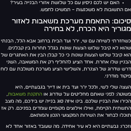
האם יש לכם ניסיון עם כל שלושת אזורי הבנייה בעיר?
 התשובות לא משכנעות – תמשיכו לחפש.
יכום: התאמת מערכת משאבות לאזור
גוריך היא הכרח, לא בחירה
חזרתי לשיחה עם שי, יו"ר ועד הבית ברחוב אבא הלל, הבנתי
וא לא קיבל שלוש הצעות שונות בגלל תחרות בין קבלנים.
א קיבל שלוש הצעות שונות כי כל קבלן הבין את האתגרים של
ניין שלו אחרת. אחד הציע להחליף רק את המשאבה, השני
ש שדרוג של הצנרת, והשלישי הציע מערכת משולבת עם לוח
קוד מודרני.
צה שלי לשי, ולכל יו"ר ועד בית או דייר בגבעתיים, היא
וטה: לפני שאתם מחליטים על שדרוג או
התקנת משאבות
,
ירו את הבניין שלכם. בינו איזה סוג בנייה יש בידכם, מה מצב
שתית הקיימת, ואילו אילוצים מקומיים עומדים בפניכם. רק אז
כלו לבחור את השירות המקצועי הנכון והמותאם.
כרו: גבעתיים היא לא עיר אחידה. מה שעובד באזור אחד לא