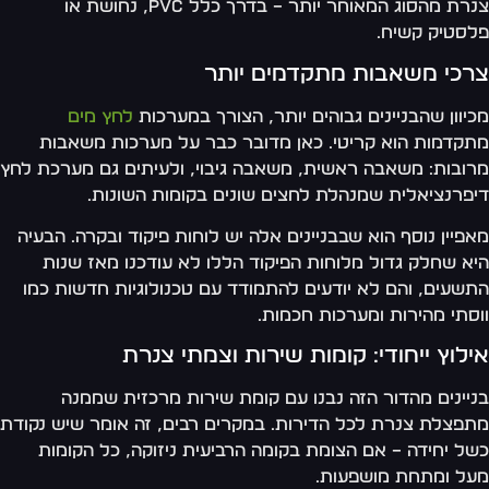
צנרת מהסוג המאוחר יותר – בדרך כלל PVC, נחושת או
סטיק קשיח.
רכי משאבות מתקדמים יותר
יוון שהבניינים גבוהים יותר, הצורך במערכות
לחץ מים
קדמות הוא קריטי. כאן מדובר כבר על מערכות משאבות
ובות: משאבה ראשית, משאבה גיבוי, ולעיתים גם מערכת לחץ
פרנציאלית שמנהלת לחצים שונים בקומות השונות.
פיין נוסף הוא שבבניינים אלה יש לוחות פיקוד ובקרה. הבעיה
א שחלק גדול מלוחות הפיקוד הללו לא עודכנו מאז שנות
שעים, והם לא יודעים להתמודד עם טכנולוגיות חדשות כמו
סתי מהירות ומערכות חכמות.
לוץ ייחודי: קומות שירות וצמתי צנרת
יינים מהדור הזה נבנו עם קומת שירות מרכזית שממנה
פצלת צנרת לכל הדירות. במקרים רבים, זה אומר שיש נקודת
ל יחידה – אם הצומת בקומה הרביעית ניזוקה, כל הקומות
ל ומתחת מושפעות.