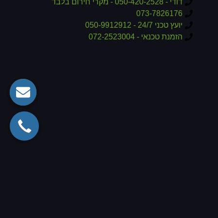
דודי - 050-420-2528 - מקרי חירום בלבד
073-7826176
יועץ טכני 24/7 - 050-9912912
הזמנת טכנאי - 072-2523004