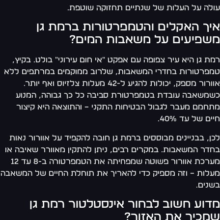
לה על העלות של שנתיים תחזוקה שוטפת.
יך האקלים והטמפרטורות ברמת גן
שפיעים על משאבות המים?
ת גן היא עיר צפופה עם אפקט "אי חום עירוני" בולט. בקיץ,
פרטורות בחדרי המשאבות, שלרוב ממוקמים במרתפים ללא
אוורור מספק, יכולות להגיע ל-42 מעלות צלזיוס ואף יותר.
משאבה עובדת בטמפרטורת סביבה כל כך גבוהה, המנוע
חמם מעבר לגבול הבטיחות התקני – והתוצאה היא קיצור
ים של עד 40%.
ן, בבניינים מבוססים ברמת גן חובה להקפיד על אוורור נאות
דר המשאבות. במקרים רבים, ניתן להתקין מאוורר שאיבה או
מערכת אוורור פשוטה שמפחיתה את הטמפרטורה ב-8 עד 12
לות – וזה מספיק כדי להאריך את תוחלת החיים של המשאבה
נים.
דוע חשוב לבחור אינסטלטור רמת גן
מכיר את האזור?