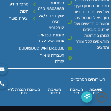
חשבונות -
מרכז מידע
תמחה במגוון מקיף
050-9803883
חנות
ל שירותי מים וביוב
יועץ טכני 24/7
וך ניצול טכנולוגיה
יצירת קשר
- 050-
מוצרים חדישים של
9912912
צרנים מובילים
הזמנת טכנאי -
מתן פתרונות
072-2523004
ותאמים לכל צורך
תקציב.
dudi@dudiwater.co.il
העבודה 8 אור
יהודה
השירותים המרכזיים
משאבות
משאבות
משאבות
משאבות הגברת לחץ
מים
ביוב
טבולות
מים
מרכזי השירות