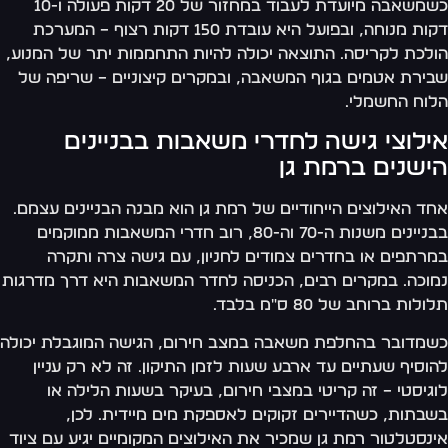
כשמשאבה מיועדת לעבוד במחזור של 20 דקות פעולה ו-10
דקות מנוחה, ובפועל היא עובדת 150 דקות רצוף – המערכת
לכת לקריסה. התוצאה יכולה להיות התחממות יתר של המנוע,
ירת אטמים בגוף המשאבה, ובמקרים קיצוניים – שריפה של
וח החשמלי.
ילוצי גישה לחדרי משאבות בבניינים
ישנים ברמת גן
ד האילוצים הייחודיים של רמת גן הוא מבנה הבניינים עצמם.
בבניינים משנות ה-70 וה-80, רוב חדרי המשאבות ממוקמים
רתפים או בחדרים צמודים לחניון, עם גישה צרה ותקרה
וכה. במקרים רבים, הכניסה לחדר המשאבות היא דרך מדרגות
לות ברוחב של 80 ס"מ בלבד.
מדובר בהחלפת משאבה במצב חירום, הגישה המוגבלת יכולה
וסיף שעתיים עד ארבע שעות לזמן התיקון. זה לא רק עניין
גיסטי – זה קריטי במצבי חירום, בעיקר בשעות הלילה או
בתות, כשהדיירים זקוקים לאספקת מים מיידית. לכן,
נסטלטור רמת גן שמכיר את האילוצים המקומיים יגיע עם ציוד