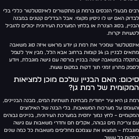
ים מבעלי הנכסים ברמת גן מתקשרים לאינסטלטור כללי בלי
דוק האם יש לו ניסיון מקומי. אבל הבדלים קטנים במבנה
ניין, בסוג הצנרת או בלחץ המערכת העירונית יכולים להוביל
עויות יקרות.
נסטלטור שמכיר את רמת גן יודע מראש איזה סוג משאבה
מתאים לבניין בן 14 קומות ברחוב אבא הלל, מבין איך לטפל
קלה במשאבה ישנה בבניין בורסה עם גישה מוגבלת, ויודע
פק פתרון זמני תוך דקות במקום שעות.
יכום: האם הבניין שלכם מוכן למציאות
מקומית של רמת גן?
ת גן היא עיר ייחודית מבחינת תשתיות המים, מבנה הבניינים,
עומס על מערכות המשאבות. בלי הבנה של האילוצים
קומיים – לחץ נמוך יחסית במערכת העירונית, בניינים גבוהים
 צריכת מים גבוהה, אקלים חם וחדרי משאבות עם גישה
גבלת – תמצאו את עצמכם מחליפים משאבות כל כמה שנים
קום כל עשור.