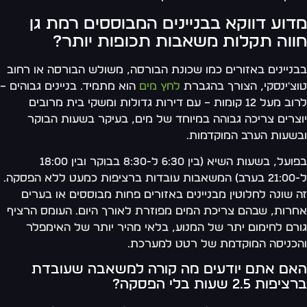
דוע דווקא בבניינים המבוססים רמת גן
ווה תקלות משאבות תכופות יותר?
ניינים באזורים כמו שכונת הבורסה, משולש הבורסה או רחוב
צ'ינסקי, הצורך בהגברת
לחץ מים
הוא מתמיד. בניינים גבוהים –
לרוב מעל 12 קומות – עם דירות גדולות ומשקי בית מרובים
צרים צריכה גבוהה במיוחד של מים, בעיקר בשעות הבוקר
שעות הערב המוקדמות.
בפועל, בשעות השיא (בין 6:30 ל-8:30 בבוקר ובין 18:00
ל-21:00 בערב) המשאבות עובדות ברציפות כמעט ללא הפסקה.
 שונה לחלוטין מבניינים באזורים פחות מבוססים או בערים
רות, שבהם צריכת המים מפוזרת לאורך היום. העומס הרציף
רם לחימום יתר של המנוע, בלאי מהיר יותר של האימפלר
כניסה המוקדמת של רטט למערכת.
אם אתם יודעים מה קורה למשאבה שעובדת
פות 2.5 שעות בלי הפסקה?