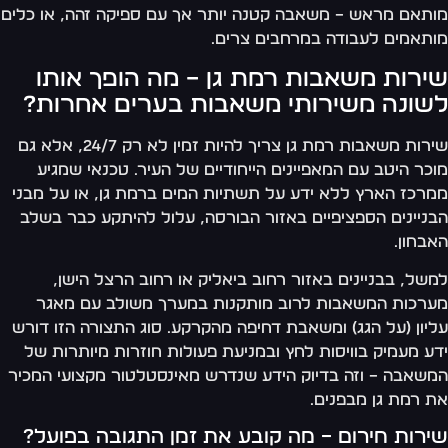
תאם מראש – משאבה קטנה יותר אך עם ספיקה זהה, או כלים
תאמים לעבודה במרחבים צרים.
ירות משאבות רמת גן – מה הופך אותו
שונה משירותי משאבות בערים אחרות?
שירות משאבות רמת גן צריך להיות זמין לא רק 24/7, אלא גם
כר היטב עם המאפיינים הייחודיים של העיר. טכנאי שמגיע
רכז הארץ ללא ידע על תשתיות המים ברמת גן, או על מבני
ניינים הספציפיים באזור הבורסה, עלול להיתקע כבר בשלב
בחון.
של, בבניינים באזור רחוב ביאליק או רחוב הרצל הישן,
רכות המשאבות לרוב מותקנות במערך משולב עם מאגר
יון (על הגג) ומשאבת דחיפה מהקרקע. סוג התצורה הזו דורש
ע מעמיק בוויסות לחץ ובמניעת פעולות חוזרות מיותרות של
שאבה – וזה בדיוק הידע שנדרש מאינסטלטור מקצועי המכיר
 רמת גן מבפנים.
ירות חירום – מה קובע את זמן התגובה בפועל?