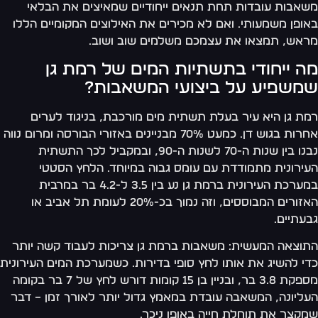
אבות עובדות תחת תנאים ייחודיים שמאיצים את הבלאי
ופן משמעותי. ואם לא מכירים את האילוצים המקומיים הללו
אש, תמצאו את עצמכם משלמים שוב ושוב.
ה ייחודי בתשתיות המים של רמת גן
משפיע על ביצועי המשאבות?
ת גן היא עיר בעלת תשתית מים מורכבת, בניגוד לערים
אחרות בגוש דן. כמעט 70% מבניינים באזורי הבורסה ומרום נווה
נבנו בין שנות ה-70 לשנות ה-90, ובמקביל לכך התשתית
ירונית מתמודדת עם עומס גבוה במיוחד. הלחץ הסטטי
במערכת העירונית ברמת גן נע בין 3.5 ל-4.2 בר במרבית
האזורים המבוססים, וזה נמוך בכ-20% לעומת תל אביב או
עתיים.
וצאה המעשית: משאבות ברמת גן צריכות לעבוד קשה יותר
י להשיג את אותו לחץ סופי בדירות. כשמערכת המים העירונית
מספקת 3.8 בר, ובניין בן 15 קומות דורש לחץ של 7 בר בקומה
ליונה, המשאבה עובדת במאמץ גדול יותר לאורך זמן – דבר
קצר את תוחלת חייה באופן ניכר.