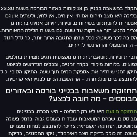
תקלה במשאבה בבניין בן 18 קומות באזור הבורסה בשעה 23:30
ילה היא מצב חירום אמיתי. אין מים, אין לחץ, ולעתים אין גם
שרות להשתמש בשירותים. שירות חירום אמיתי ברמת גן
צריך להגיע תוך 45 דקות עד שעה, גם בשעות הלילה המאוחרות.
יבה לכך פשוטה: ככל שזמן התגובה ארוך יותר, כך גדל הנזק
הן התפעולי והן הרגשי לדיירים.
רת שירות משאבות רמת גן מקצועית תגיע מצוידת בחלפים
וצים, בלוחות פיקוד ובקרה זמניים, ובכלים הנדרשים לביצוע
קון זמני שיחזיר את אספקת המים תוך שעה. התיקון הסופי יכול
תבצע ביום שלמחרת – אך השבת המים לבניין היא קריטית.
חזוקת משאבות בבנייני בורסה ובאזורים
בוססים – מה חובה לבצע?
זוקה מונעת
היא לא רק המלצה – היא הכרח. בבניינים
וססים, שבהם המשאבות עובדות בעומס גבוה ובזמני פעולה
ושכים, תחזוקה תקופתית צריכה להתבצע לפחות פעמיים
נה. זה כולל בדיקת מצב האימפלר, ניקוי המסננים, בדיקת