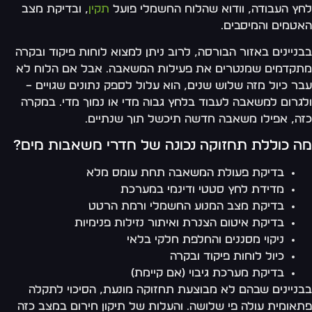
ץ העבודה, וודוא שהלוח החשמלי פועל
תקין
, ובדיקת מצב
טמים והמיסבים.
ניינים באזור הבורסה, לרוב ניתן למצוא לוחות פיקוד ובקרה
קדמים שמנטרים את פעילות המשאבה. אבל אם הלוח לא
ר כיול מזה שלוש שנים, הוא עלול לספק נתונים שגויים –
גרום למשאבה לעבוד בלחץ גבוה מדי או נמוך מדי. במקרה
ה, אפילו משאבה חדשה תיכשל תוך שנתיים.
ה כוללת תחזוקה נכונה של חדרי משאבות מים?
בדיקת פעולת המשאבה תחת עומס מלא
מדידת לחץ סטטי ודינמי במערכת
בדיקת מצב המנוע החשמלי ורמת הרטט
בדיקת איטום הצנרת ואיתור נזילות פנימיות
ניקוי מסננים והחלפת חלקי בלאי
כיול לוחות פיקוד ובקרה
בדיקת מערכת גיבוי (אם קיימת)
ניינים שבהם לא מבוצעת תחזוקה מונעת, הסיכוי לתקלה
אומית עולה פי שלושה. והעלות של תיקון חירום במצב כזה