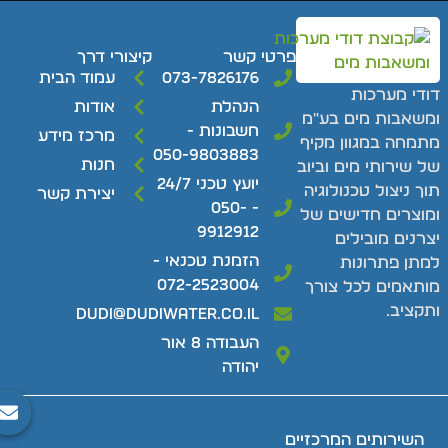
פרטי קשר
קיצורי דרך
073-7826176
עמוד הבית
ודי מערכות
הנהלת
אודות
משאבות מים בע"מ
חשבונות -
מרכז מידע
תמחה במגוון מקיף
050-9803883
חנות
ל שירותי מים וביוב
יועץ טכני 24/7
וך ניצול טכנולוגיה
יצירת קשר
- 050-
מוצרים חדישים של
9912912
צרנים מובילים
הזמנת טכנאי -
מתן פתרונות
072-2523004
ותאמים לכל צורך
תקציב.
dudi@dudiwater.co.il
העבודה 8 אור
יהודה
השירותים המרכזיים