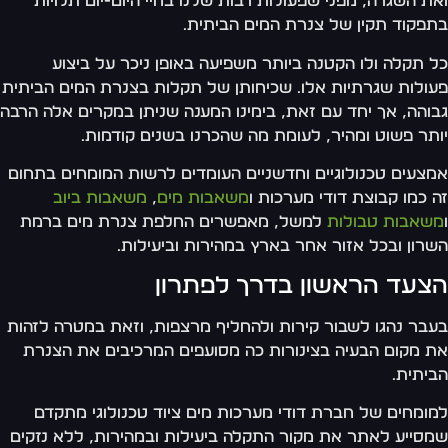
ת השגרה, מפני שפעולות רבות שלנו בחיי היום-יום תלויות
פקוד תקין של צנרת המים הביתית.
 תקלה ולו הקטנה ביותר משפיעה באופן ניכר על ביצוע
ולות שגרתיות אלו. שכיחותן של תקלות בצנרת המים הביתית
והה, אך יחד עם זאת, בימינו המענה שניתן במקרים אלה הרבה
תר פשוט ומהיר, לעומת מה שהכרנו בשנים קודמות.
צעים טכנולוגיים וחדשניים העומדים לרשות המומחים בתחום
 כמו קבוצת דודי מערכות ו
משאבות מים
,
משאבות ביוב
שאבות טבולות
למשל, מאפשרים החלפת צנרת מים ברמת
רון ובכל אזור אחר בארץ במהירות וביעילות.
צעד הראשון בדרך לפתרון
בר נהגו לשבור קירות ולהחליף מרצפות, וזאת במטרה לזהות
 מקום הבעיה בצינורות כה מסועפים המרכיבים את הצנרת
יתית.
ומחים של חברת דודי מערכות מים ציוד טכנולוגי מתקדם
סייע לאתר את מקור התקלה ביעילות ובמהירות, ללא נזקים