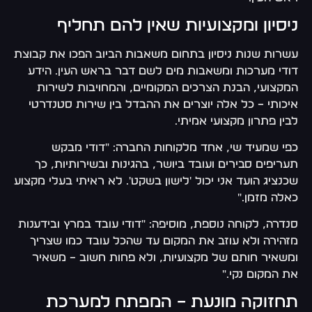
ניסיון ומקצועיות שאין להם תחליף
עשרות שנות ניסיון בתחום משאבות הביוב הפכו את קבוצת
דודי מערכות ומשאבות מים לשם דבר בראש העין. הידע
המקצועי, הבנת הצרכים המקומיים, והמחויבות לשירות
איכותי – כל אלה יוצרים את ההבדל בין שירות סטנדרטי
לבין פתרון מקצועי אמיתי.
כפי שמעיד שי, אחד מלקוחות החברה: "דודי מבקש
תעריפים סבירים ועובד ביושר, בהגינות ובשירותיות, כך
שכנציג הועד אני יכול 'לישון בשקט'. לא ראיתי בעלי מקצוע
כאלה מזמן."
סנדרה, לקוחה נוספת, מוסיפה: "דודי עובד במרץ ובידענות
מזהירה ולא עוזב את המקום עד שהכל עובד כמו שצריך
ומשאיר חותם של מקצועיות, ולא פחות חשוב – משאיר
את המקום נקי."
תחזוקה מונעת – המפתח למערכת