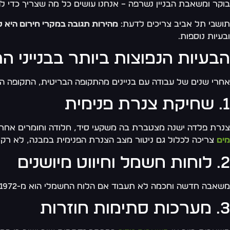
בוקר ומשאבת הבניין נשרפה – אנחנו עושים כל מה שצריך כדי
תושבי תל אביב צריכים לדעת:
מהירות תגובה במקרי חירום היא ל
ובעיות נוספות.
הבעיות הנפוצות ביותר בבנייני 
אחרי שנים של עבודה עם בניינים מהתקופה הבריטית, התקופה הב
1. שחיקת צנרת פנימית
צנרת פלדה ישנה מצטברת בה משקעי סיד, חלודה וחומרים אחרים
מים
צריכה לכלול גם ניטור מצב הצנרת הפנימית במבנה, לא ר
2. לוחות חשמל וחיווט מיושנים
משאבה חדשה וחכמה לא תעבוד אם הלוח החשמלי הוא מ-1972. עוצמת הזרם, ההגנות ומערכת הפיקוד צריכים להתאים. אם לא – התקלות יהיו חוזרות, והבעיה תשוב שוב ושוב.
3. מערכות סתימות חוזרות