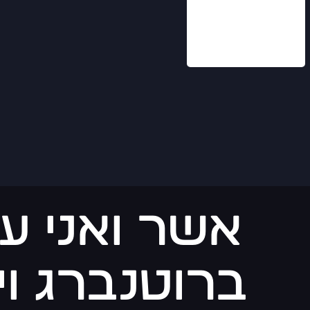
אשר ואני עמ
ברוטנברג וי