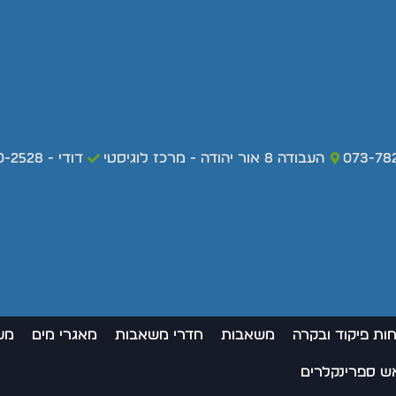
073-78
העבודה 8 אור יהודה - מרכז לוגיסטי
דודי - 050-420-2528 - מקרי חירום בלבד
חות פיקוד ובקרה
משאבות
חדרי משאבות
מאגרי מים
מע
אש ספרינקלרים