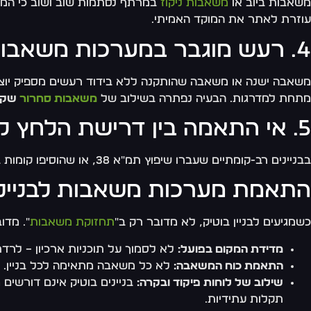
משאבות ביוב או
משאבות ניקוז
במרתף נסתמות שוב ושוב כי המקו
עוזרת לאתר את המוקד האמיתי.
4. רעש מוגבר במערכות משאבות
משאבה ישנה או משאבה שהותקנה ללא בידוד רעשים מספיק יוצ
מתחת למדרגות. הבעיה נפתרה בשילוב של
משאבות סחרור
שקט
5. אי התאמה בין דרישת הלחץ ליכולת המשאבה
בבניינים רב-קומתיים שעברו שיפוץ תמ"א 38, או שהוסיפו קומות בתקופה מאוחרת, הלחץ הנדרש עלה – אך המשאבה המקורית נשארה זהה. התוצאה: הקומות העליונות סובלות מלחץ נמוך כרוני.
התאמת מערכות משאבות לבנייני 
כשמגיעים לבניין בוטיק, לא מדובר רק ב"
תחזוקת משאבות
". מדו
מדידת המקום בפועל:
לא לסמוך על תוכניות ארכיון – לרד
התאמת כוח המשאבה:
לא כל משאבה מתאימה לכל בניין. 
שילוב של לוחות פיקוד ובקרה:
בניינים בוטיק אינם דורשים
תקלות עתידיות.