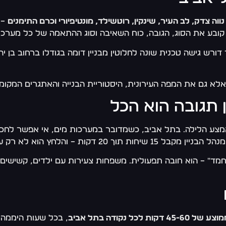
נווה צדק, לב העיר, שינקין, רוטשילד, מונטיפיורי וכרם התימנים
– 
וא קובע את הסוג, הגובה, כוח השאיבה וסוג ההתאמה של כל מער
 דורש גישה טכנית שונה לחלוטין מבניין דומה בגודלו ברחוב בן 
אלא גם את המפה העירונית, היסטוריית הבנייה והאתגרים המקומי
 תגובה הוא הכל
מצע הלילה. בתל אביב, כשמדובר במערכות מים, אי אפשר לחכות
 לא רק על המשאבה, אלא גם עליו.
נחמד" – הוא חובה תפעולית. משפחות צעירות עם ילדים, קשישים
דקות לכל נקודה בתל אביב