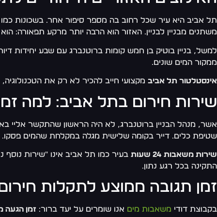
תל אביב היא עיר שכל רחוב בה מספר סיפור אחר. בשכונות כמו
משתנים מבניין לבניין. האזור הוא הרבה יותר מרקע תפאורה: ה
למשל, בניין בוטיק בן חמש קומות ברוטנברג עם שבע יחידות דיור
ממקור המים שונים.
אינסטלטור תל אביב
מקצועי חייב להכיר לא רק את הטכנולוגיה, 
שירות חירום בתל אביב: למה זמן
אשר, מנהל הבניין ברוטנברג, לא היה הראשון שהתקשר אליי בא
שטיפת כלים. דייר בקומה שלישית מגלה במקלחת שהמים פסקו. מנהל הבניין מקבל 15 שיחות תוך 20 דקות – והלחץ הוא
שירות משאבות 24 שעות
בעיר כמו תל אביב אינו "שירות נוסף 
התקינה בכל רגע נתון.
זמן תגובה ממוצע לתקלות חירום
בקבוצת דודי
משאבות מים
אנו שומרים על יעד ברור:
זמן הגעה ממוצע של 45-60 