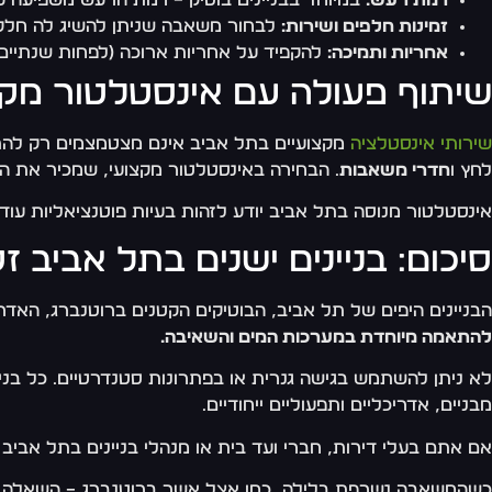
זמינות חלפים ושירות:
לבחור משאבה שניתן להשיג לה חלקים 
אחריות ותמיכה:
להקפיד על אחריות ארוכה (לפחות שנתיים) 
שיתוף פעולה עם אינסטלטור מקצ
שירותי אינסטלציה
מקצועיים בתל אביב אינם מצטמצמים רק להתקנ
לחץ ו
חדרי משאבות
. הבחירה באינסטלטור מקצועי, שמכיר את ה
אינסטלטור מנוסה בתל אביב יודע לזהות בעיות פוטנציאליות עו
סיכום: בניינים ישנים בתל אביב ז
הבניינים היפים של תל אביב, הבוטיקים הקטנים ברוטנברג, האד
להתאמה מיוחדת במערכות המים והשאיבה.
לא ניתן להשתמש בגישה גנרית או בפתרונות סטנדרטיים. כל בניי
מבניים, אדריכליים ותפעוליים ייחודיים.
אם אתם בעלי דירות, חברי ועד בית או מנהלי בניינים בתל אביב 
כשהמשאבה נשרפת בלילה, כמו אצל אשר ברוטנברג – השאלה לא תמ