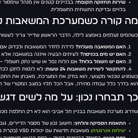
שירות תחזוקה תקופתי:
בבניינים קטנים אין מנהל שימסור א
בלויים ובדיקת התשתית החשמלית.
מה קורה כשמערכת המשאבות נכ
כשהמים נעלמים באמצע לילה, הדבר הראשון שדייר צריך לעשות 
האם המשאבה פועלת?
לרדת לחדר המשאבות ולבדוק אם יש 
האם יש מים בכניסה?
לעיתים הבעיה איננה במשאבה אלא ב
האם יש חשמל בלוח?
אם הלוח נפל או שיש נתק חשמלי – 
להתקשר לשירות משאבות 24 שעות:
לא לנסות לתקן לבד,
כשמגיע טכנאי מקצועי, הוא בודק את המערכת, מאבחן את התקלה
הוא בדרך כלל עבודה מהירה, אבל הכל תלוי במצב המקורי של ה
כך תבחרו נכון: על מה לשים ד
שדרוג מערכת משאבות בבניין תל אביבי הוא לא רק החלפת מכשי
התאמת הספיקה והלחץ:
חישוב נכון של מספר הדיירים, גוב
יעילות אנרגטית
:
משאבות חדשות עם יכולות VSD (בקרת מהירות משתנה) חוסכות חשמל ומפחיתות עומס על הרשת.
רמת רעש:
במיוחד בבניינים בוטיק – רמת הרעש משפיעה על