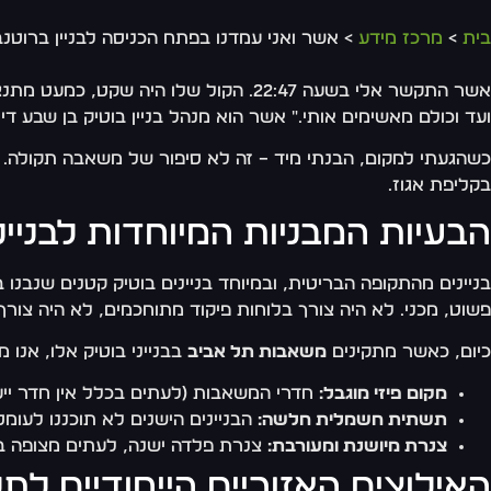
בית
>
מרכז מידע
> אשר ואני עמדנו בפתח הכניסה לבניין ברוטנבר
אשר התקשר אלי בשעה 22:47. הקול שלו 
ועד וכולם מאשימים אותי." אשר הוא מנהל בניין בוטיק בן שבע דירות, נבנה בשנות ה-40, משופץ פעמיים, וכעת עומד מול בעיה שחוזרת על עצ
כשהגעתי למקום, הבנתי מיד – זה לא סיפור של משאבה תקולה. ז
בקליפת אגוז.
הבעיות המבניות המיוחדות לבניינ
בניינים מהתקופה הבריטית, ובמיוחד בניינים בוטיק קטנים שנבנו בשנות ה-30 וה-40, הוקמו לפי תכנון שונה לחלוטין מכל 
פשוט, מכני. לא היה צורך בלוחות פיקוד מתוחכמים, לא היה צור
כיום, כאשר מתקינים
משאבות תל אביב
בבנייני בוטיק אלו, אנו 
מקום פיזי מוגבל:
חדרי המשאבות (לעתים בכלל אין חדר ייע
תשתית חשמלית חלשה:
הבניינים הישנים לא תוכננו לעו
צנרת מיושנת ומעורבת:
צנרת פלדה ישנה, לעתים מצופה בח
האילוצים האזוריים הייחודיים לת