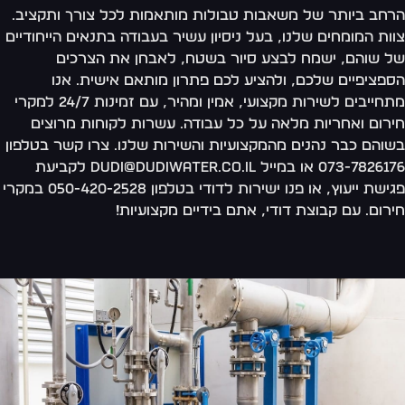
חב ביותר של משאבות טבולות מותאמות לכל צורך ותקציב.
ות המומחים שלנו, בעל ניסיון עשיר בעבודה בתנאים הייחודיים
 שוהם, ישמח לבצע סיור בשטח, לאבחן את הצרכים
פציפיים שלכם, ולהציע לכם פתרון מותאם אישית. אנו
מתחייבים לשירות מקצועי, אמין ומהיר, עם זמינות 24/7 למקרי
רום ואחריות מלאה על כל עבודה. עשרות לקוחות מרוצים
והם כבר נהנים מהמקצועיות והשירות שלנו. צרו קשר בטלפון
073-7826176 או במייל dudi@dudiwater.co.il לקביעת
פגישת ייעוץ, או פנו ישירות לדודי בטלפון 050-420-2528 במקרי
רום. עם קבוצת דודי, אתם בידיים מקצועיות!