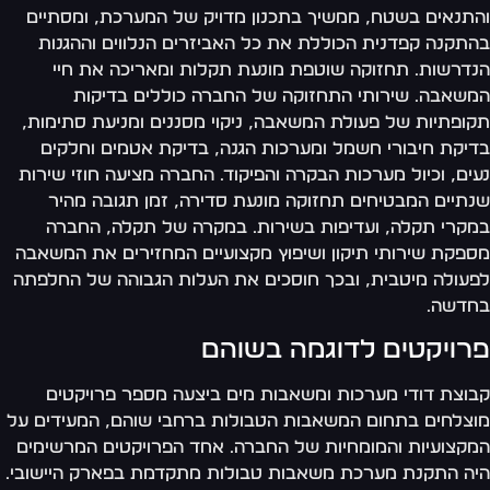
תנאים בשטח, ממשיך בתכנון מדויק של המערכת, ומסתיים
תקנה קפדנית הכוללת את כל האביזרים הנלווים וההגנות
דרשות. תחזוקה שוטפת מונעת תקלות ומאריכה את חיי
שאבה. שירותי התחזוקה של החברה כוללים בדיקות
ופתיות של פעולת המשאבה, ניקוי מסננים ומניעת סתימות,
יקת חיבורי חשמל ומערכות הגנה, בדיקת אטמים וחלקים
ים, וכיול מערכות הבקרה והפיקוד. החברה מציעה חוזי שירות
תיים המבטיחים תחזוקה מונעת סדירה, זמן תגובה מהיר
קרי תקלה, ועדיפות בשירות. במקרה של תקלה, החברה
פקת שירותי תיקון ושיפוץ מקצועיים המחזירים את המשאבה
עולה מיטבית, ובכך חוסכים את העלות הגבוהה של החלפתה
דשה.
רויקטים לדוגמה בשוהם
וצת דודי מערכות ומשאבות מים ביצעה מספר פרויקטים
צלחים בתחום המשאבות הטבולות ברחבי שוהם, המעידים על
קצועיות והמומחיות של החברה. אחד הפרויקטים המרשימים
ה התקנת מערכת משאבות טבולות מתקדמת בפארק היישובי.