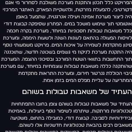
רויקט כלל תכנון והתקנת מערכת משולבת לסחרור מי אגם
ורטיבי, להפעלת מזרקות, ולהשקיית הפארק. האתגר המרכזי
ה ליצור מערכת אמינה ויעילה אנרגטית, שתפעל באופן
טומטי תוך שימוש מושכל במים. הפתרון שסיפקה קבוצת דודי
ל משאבות טבולות חסכוניות במיוחד, מערכת בקרה חכמה
ויסות הפעולה בהתאם לעונות השנה ולשעות היממה, ומערכת
נון מתקדמת לשמירה על איכות המים. פרויקט משמעותי נוסף
ה התקנת מערכת לניקוז מי גשמים בשכונה חדשה, שתוכננה
ך התחשבות בתוואי השטח המורכב ובסיכוני ההצפה. המערכת
ותקנה כללה משאבות טבולות עוצמתיות במיוחד, עם מערכת
בוי הכוללת גנרטור חירום, ומערכת התראות מתקדמת
תריעה על עליית מפלס המים בזמן אמת.
עתיד של משאבות טבולות בשוהם
תיד של משאבות טבולות בשוהם צופן בחובו התפתחויות
נולוגיות מרתקות, שיתרמו לשיפור נוסף ביעילות, באמינות
ידידותיות לסביבה. קבוצת דודי, כמובילה בתחום, משקיעה
אבים רבים בהבאת טכנולוגיות חדשניות אלו לשוהם.