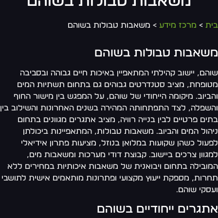
משאבות טבולות בשוהם
ת
>
מרכז מידע
> משאבות טבולות בשוהם
שאבות טבולות בשוהם
הם, יישוב קהילתי המתאפיין באיכות חיים גבוהה ובסביבה
ופחת, מציב סטנדרטים גבוהים גם בתחום תשתיות המים
ביוב. מיקומה הייחודי של שוהם, על המפגש בין מישור החוף
שפלה, לצד התפתחותה המהירה בשנים האחרונות והשילוב בין
ים פרטיים לבין בנייה רוויה, מציב אתגרים מגוונים בתחום
הול המים והביוב. משאבות טבולות, המתאפיינות ביכולתן
עול כשהן שקועות במלואן בנוזל, מציעות פתרון אידיאלי
גוון צרכים ביישוב. קבוצת דודי מערכות ומשאבות מים,
ובילה בתחום ויבואנית של משאבות איכותיות במחירים ללא
רות, מספקת ייעוץ מקצועי ופתרונות מותאמים אישית לתושבי
סקי שוהם.
תגרים ייחודיים בשוהם