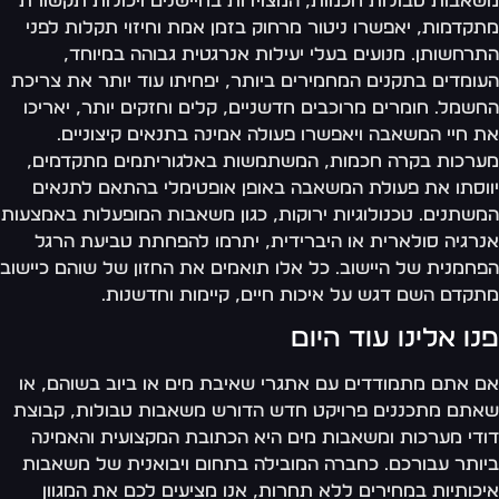
אבות טבולות חכמות, המצוידות בחיישנים ויכולות תקשורת
קדמות, יאפשרו ניטור מרחוק בזמן אמת וחיזוי תקלות לפני
רחשותן. מנועים בעלי יעילות אנרגטית גבוהה במיוחד,
ומדים בתקנים המחמירים ביותר, יפחיתו עוד יותר את צריכת
שמל. חומרים מרוכבים חדשניים, קלים וחזקים יותר, יאריכו
 חיי המשאבה ויאפשרו פעולה אמינה בתנאים קיצוניים.
רכות בקרה חכמות, המשתמשות באלגוריתמים מתקדמים,
וסתו את פעולת המשאבה באופן אופטימלי בהתאם לתנאים
שתנים. טכנולוגיות ירוקות, כגון משאבות המופעלות באמצעות
רגיה סולארית או היברידית, יתרמו להפחתת טביעת הרגל
חמנית של היישוב. כל אלו תואמים את החזון של שוהם כיישוב
קדם השם דגש על איכות חיים, קיימות וחדשנות.
נו אלינו עוד היום
 אתם מתמודדים עם אתגרי שאיבת מים או ביוב בשוהם, או
תם מתכננים פרויקט חדש הדורש משאבות טבולות, קבוצת
די מערכות ומשאבות מים היא הכתובת המקצועית והאמינה
ותר עבורכם. כחברה המובילה בתחום ויבואנית של משאבות
כותיות במחירים ללא תחרות, אנו מציעים לכם את המגוון