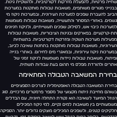
ייה פרטיות, להפעלת מזרקות דקורטיביות, ולהשקיית גינות.
נייני מגורים משותפים, משאבות טבולות מותקנות במערכות
יוב להעברת שפכים למערכת העירונית, ובמערכות ניקוז מי
מים. באזורי המסחר והתעשייה, משאבות טבולות משמשות
ערכות כיבוי אש, לסילוק שפכים תעשייתיים, ולניקוז חניונים
-קרקעיים. בפארקים ובגינות הציבוריות, משאבות טבולות
עילות מערכות השקיה ומזרקות דקורטיביות. בתשתיות
ירוניות, משאבות טבולות מותקנות בתחנות שאיבה לביוב,
ערכות ניקוז עירוניות, ובמאגרי מים לחירום. באתרי בנייה
יתוח, משאבות טבולות ניידות משמשות לניקוז זמני של
רים ולהורדת מפלס מי תהום בעת עבודות תשתית.
חירת המשאבה הטבולה המתאימה
ירת המשאבה הטבולה האופטימלית לצרכים הספציפיים
והם מחייבת ניתוח מקצועי של מספר פרמטרים מרכזיים. סוג
וזל המיועד לשאיבה הוא נקודת התחלה חיונית, עם הבדלים
מעותיים בין משאבות למים נקיים, למי ניקוז המכילים
קיקים קטנים, ולשפכים המכילים מוצקים גדולים יותר. הספיקה
דרשת, כלומר כמות הנוזל שיש לשאוב ביחידת זמן, נקבעת