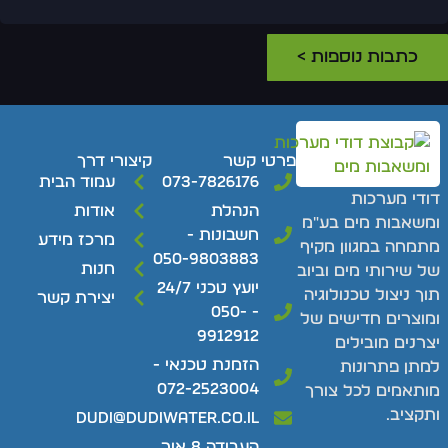
כתבות נוספות >
פרטי קשר
קיצורי דרך
073-7826176
עמוד הבית
ודי מערכות
הנהלת
אודות
משאבות מים בע"מ
חשבונות -
מרכז מידע
תמחה במגוון מקיף
050-9803883
חנות
ל שירותי מים וביוב
יועץ טכני 24/7
וך ניצול טכנולוגיה
יצירת קשר
- 050-
מוצרים חדישים של
9912912
צרנים מובילים
הזמנת טכנאי -
מתן פתרונות
072-2523004
ותאמים לכל צורך
תקציב.
dudi@dudiwater.co.il
העבודה 8 אור