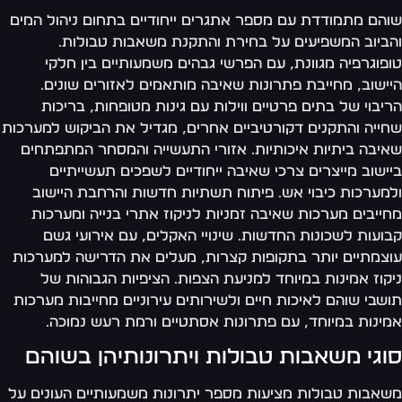
הם מתמודדת עם מספר אתגרים ייחודיים בתחום ניהול המים
ביוב המשפיעים על בחירת והתקנת משאבות טבולות.
פוגרפיה מגוונת, עם הפרשי גבהים משמעותיים בין חלקי
ישוב, מחייבת פתרונות שאיבה מותאמים לאזורים שונים.
יבוי של בתים פרטיים ווילות עם גינות מטופחות, בריכות
ייה והתקנים דקורטיביים אחרים, מגדיל את הביקוש למערכות
יבה ביתיות איכותיות. אזורי התעשייה והמסחר המתפתחים
ישוב מייצרים צרכי שאיבה ייחודיים לשפכים תעשייתיים
מערכות כיבוי אש. פיתוח תשתיות חדשות והרחבת היישוב
ייבים מערכות שאיבה זמניות לניקוז אתרי בנייה ומערכות
ועות לשכונות החדשות. שינויי האקלים, עם אירועי גשם
צמתיים יותר בתקופות קצרות, מעלים את הדרישה למערכות
קוז אמינות במיוחד למניעת הצפות. הציפיות הגבוהות של
שבי שוהם לאיכות חיים ולשירותים עירוניים מחייבות מערכות
ינות במיוחד, עם פתרונות אסתטיים ורמת רעש נמוכה.
וגי משאבות טבולות ויתרונותיהן בשוהם
אבות טבולות מציעות מספר יתרונות משמעותיים העונים על