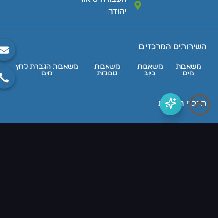
יהודה
השירותים המרכזיים
משאבות
משאבות
משאבות
משאבות הגברת לחץ
מים
ביוב
טבולות
מים
מרכזי השירות
מוצרי החנות
מידע מקצועי
דודי משאבות כל הזכויות שמורות, אין להעתיק או לשכפל תוכן
מהאתר ללא רשות בכתב \ כל המחירים באתר אינם כוללים
מע"מ