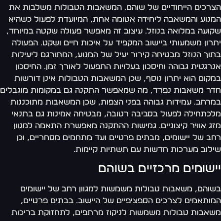
רכים הייחודיים של שוהם. המשאבות הטבולות משלבות את
נוע והמשאבה ליחידה אטומה אחת, המיועדת לפעול כשהיא
ועה במלואה בנוזל. עיצוב זה מאפשר פעולה שקטה במיוחד,
רון משמעותי ביישוב המקפיד על איכות חיים ושקט. הפעולה
וך הנוזל מבטיחה קירור יעיל של המנוע, המתורגם ליעילות
רגטית גבוהה וחיסכון בעלויות התפעול לאורך זמן. החיסכון
קום הוא יתרון נוסף, שכן המשאבות הטבולות אינן דורשות
ר משאבות נפרד, מה שמאפשר התקנה גם במקומות מוגבלים
רחב. עמידות גבוהה בפני הצפות, שכן המשאבות מתוכננות
כתחילה לפעול בסביבה רטובה, מבטיחה אמינות גם בתנאי
ג אוויר קיצוניים. גמישות ההתקנה מאפשרת התאמה למגוון
ב של יישומים, מבתים פרטיים ועד מתחמים מסחריים, וכן
לוב מערכות חדשות עם תשתיות קיימות.
ישומים מרכזיים בשוהם
והם, משאבות טבולות משמשות למגוון רחב של יישומים
ותאמים לצרכים הספציפיים של היישוב. בבתים פרטיים,
אבות טבולות משמשות לניקוז מרתפים, לתחזוקת בריכות