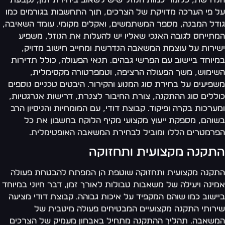
 פי הערכה מדויקת של הצרכים, תוך התחשבות בגורמים כמו
דל המבנה, מספר המשתמשים, ואקלים מקומי. עומד השאיבה,
תייחס לגובה האנכי שאליו יש להעלות את הנוזל, משפיע
ירות על עוצמת המשאבה הנדרשת ומחייב חישוב מדויק,
יוחד ביישוב עם הפרשי גבהים. תנאי הפעולה, כולל תדירות
ימוש, משך הפעולה הרציפה, וטמפרטורה מקסימלית,
פיעים על בחירת סוג המנוע והקירור. היבטים טכניים נוספים
ללים סוג ההתקנה, צורת החיבור לצנרת, דרישות אנרגטיות,
ערכות בקרה ופיקוד. קבוצת דודי, עם המומחיות והניסיון הרב
והם, מספקת ייעוץ מקצועי מקיף הלוקח בחשבון את כל
רמטרים הללו ומוביל לבחירת המשאבה האופטימלית.
תקנה מקצועית ותחזוקה
קנה מקצועית ותחזוקה שוטפת הן המפתח להבטחת פעולה
ינה ויעילה של משאבות טבולות לאורך זמן, דבר חיוני במיוחד
ישוב כמו שוהם המקפיד על איכות גבוהה. קבוצת דודי מציעה
רותי התקנה מקצועיים המבטיחים פעולה מיטבית של
שאבה. תהליך ההתקנה מתחיל באבחון מעמיק של הצרכים