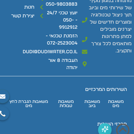
תמחה במגוון מקיף
050-9803883
חנות
ל שירותי מים וביוב
יועץ טכני 24/7
וך ניצול טכנולוגיה
יצירת קשר
- 050-
מוצרים חדישים של
9912912
צרנים מובילים
הזמנת טכנאי -
מתן פתרונות
072-2523004
ותאמים לכל צורך
תקציב.
dudi@dudiwater.co.il
העבודה 8 אור
יהודה
השירותים המרכזיים
משאבות
משאבות
משאבות
משאבות הגברת לחץ
מים
ביוב
טבולות
מים
מרכזי השירות