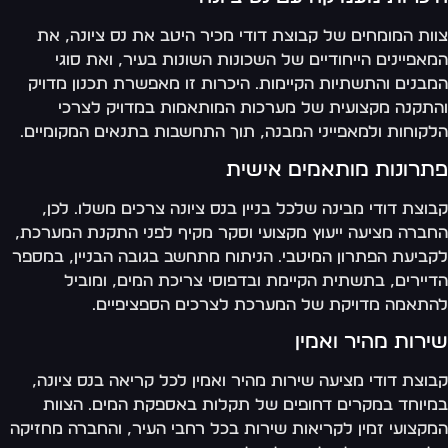
ות המומחים של קבוצת דודי מכיר היטב את נס ציונה, את
אפיינים הייחודיים של השכונות השונות בעיר, ואת סוגי
בנים והתשתיות הקיימות. היכרות זו מאפשרת תכנון מדויק
תקנה מקצועית של מערכות המותאמות במדויק לצרכי
קוחות ולמאפייני המבנה, תוך התחשבות בתנאים המקומיים.
תרונות מותאמים אישית
וצת דודי מבינה שלכל בניין בנס ציונה צרכים משלו. לכן,
ברה מציעה ייעוץ מקצועי וסקר מקיף לפני התקנת המערכת,
ביעת הפתרון המיטבי. הניתוח מתחשב בגובה הבניין, במספר
יירים, בתשתית הקיימת ובדפוסי צריכת המים, ומוביל
תאמה מדויקת של המערכת לצרכים הספציפיים.
רות מהיר ואמין
וצת דודי מציעה שירות מהיר ואמין לכל קריאה בנס ציונה,
יוחד במקרים דחופים של תקלות באספקת המים. הצוות
קצועי זמין לקריאות שירות בכל רחבי העיר, והחברה מחזיקה