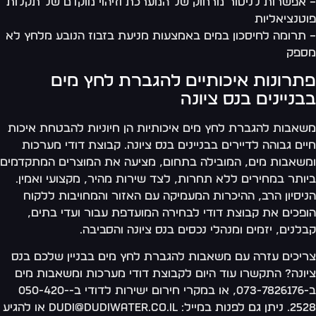
אפשרות לניטור מרחוק של המערכת וזיהוי מוקדם של תקלות
טנציאליות
תרומה לחיסכון במים באמצעות מניעת בזבוז הנובע מלחץ לא
ספק
תרונות איכותיים להגברת לחץ מים
בניינים בנס ציונה
אבות להגברת לחץ מים איכותיות הן חיוניות להבטחת איכות
ים גבוהה לדיירים בבניינים בנס ציונה. קבוצת דודי מערכות
שאבות מים, המובילה בתחום, מציעה את המוצרים המתקדמים
ותר במחירים ללא תחרות, לצד שירות מהיר, מקצועי ואמין.
יסיון הרב, ההיכרות המעמיקה עם האזור והמחויבות ללקוח
פכים את קבוצת דודי לבחירה המועדפת עבור ועדי בתים,
לנים, יזמים ומנהלי נכסים בנס ציונה והסביבה.
יכים עזרה עם משאבות להגברת לחץ מים בבניין שלכם בנס
ונה? התקשרו עוד היום לקבוצת דודי מערכות ומשאבות מים
ב-073-7826176, או במקרי חירום ישירות לדודי ב-050-420-
2528. ניתן גם לפנות במייל: dudi@dudiwater.co.il או להגיע