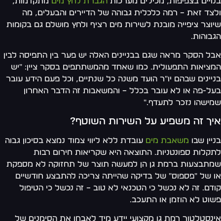
בנויים בצפיפות, מכילים מערכות
הגברת לחץ מים
מתקדמות,
ולצד זאת – רמה כלכלית גבוהה של הדיירים והבעלים, מה
שיוצר ציפייה מובנת לשירות מים רציף ולחץ מושלם גם בקומות
הגבוהות.
אבל הסקר מראה שגם בבניינים האלה יש פער בין התפיסה לבין
המציאות התפעולית. כמו שאחד מהמשתתפים בסקר ציין: "יש
בניינים שבהם יו"ר הועד משנה כל שנתיים, וכל פעם הידע עובר
בעל-פה או לא עובר בכלל – והמשאבות זה הדבר האחרון
שמישהו נזכר לתעדף."
איך זה משפיע על השירות השוטף?
בניין שבו
משאבת מים
עובדת ללא ליווי צמוד נמצא בסיכון גבוה
לתקלות ספונטניות. התוצאה היא שקריאות חירום רבות
שמתבצעות ברמת גן הן למעשה תוצר של תחזוקה לא מספקת
או של "פספוס" של בדיקה שהייתה צריכה להתבצע חודשיים
קודם. זה לא נכשל כי הטכנאי לא טוב – זה נכשל כי הטיפול
פשוט לא הוזמן או התעכב.
אינסטלטור רמת גן מקצועי יידע מיד לאבחן את הסימנים של