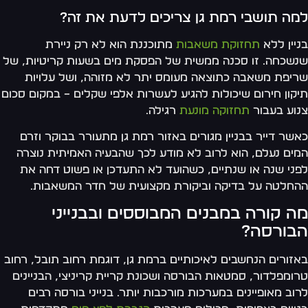
למה תושבי רמת גן צריכים לדעת את זה?
בניין ללא
תחזוקת משאבות
מתוכננת הוא לא רק ניירת
שנשכחה. זו סכנה ממשית של הפסקת מים בשעות קריטיות, של
שריפת משאבה כתוצאה מעומס יתר לא מזוהה, ושל עלויות
תיקון חירום שיכולות להגיע לעשרות אלפי שקלים – במקום סכום
צנוע בעבור
תחזוקה מונעת
רגילה.
כאשר דייר בבניין מגורים באזור רמת גן מתעורר בבוקר וזרם
המים נעלם, הוא לרוב לא מודע לכך שהבעיה האמיתית נוצרה
לפני שנה או שנתיים, כשהועד לא התעדכן או פשוט דחה את
ההחלטה על בדיקה וביקורת מקצועית של חדר המשאבות.
מה קורה במבנים המבוססים ובבנייני
הבורסה?
באזורים הנחשבים לאיכותיים ברמת גן, דוגמת רחוב תובל, רחוב
טרומפלדור, סמטאות הבורסה ושכונת קריית קריניצי, הבניינים
לרוב מאופיינים במערכות מורכבות יותר. בנייני בורסה רבים