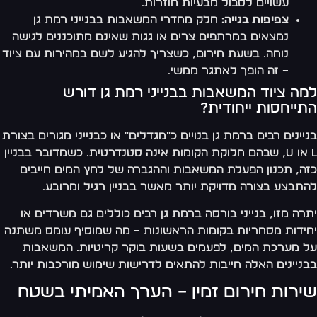
עשויים לסבול מבעיות חוזרות.
צפיפות בנייה:
חלק מחדרי המשאבות בבנייני רמת גן
נמצאים במרתפים צרים או גגות שאינם מתוכננים לגישה
נוחה. בשעת חירום, כשצריך להגיע לשם במהירות עם ציוד
– זה הופך לאתגר ממשי.
למה ציוד המשאבות בבנייני רמת גן דורש
התייחסות ייחודית?
בניינים רבים ברמת גן בנויים כ"מגדלים" או כבנייני מגורים בצורת
L או U, שבהם חלוקת הקומות אינה סטנדרטית. כשמדובר בבניין
כזה, תכנון הפעלת המשאבות וההגברה של לחץ המים חייבים
להתבצע בצורה מדויקת יותר מאשר בבניין רגיל ומרובע.
יתרה מזו, בנייני בורסה ברמת גן רבים כוללים גם משרדים או
יחידות מסחריות בקומות הראשונות – מה שמוסיף עומס משתנה
על מערכת המים, לפעמים בשעות בוקר קריטיות. המשאבות
בבניינים האלה חייבות להתאים לדרישות שימוש מורכבות יותר.
שירות חירום זמין – הערך האמיתי בשטח