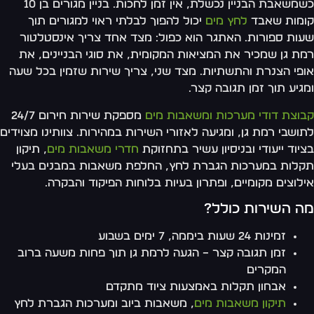
כשמשאבת הבניין נכשלת, אין זמן לחכות. בניין מגורים בן 10
קומות שאבד
לחץ מים
יכול להפוך לבלתי ראוי למגורים תוך
שעות ספורות. האתגר הוא כפול: מצד אחד צריך אינסטלטור
רמת גן שמכיר את המציאות המקומית, את סוגי הבניינים, את
אופי הצנרת והתשתיות. מצד שני, צריך שירות שזמין בכל שעה
ומגיע תוך זמן תגובה קצר.
קבוצת דודי מערכות ומשאבות מים
מספקת שירות חירום 24/7
לתושבי רמת גן, ומגיעה לאזורי השירות במהירות. צוותינו מצוידים
בציוד ייעודי ובניסיון עשיר בתחזוקת
חדרי משאבות מים
, תיקון
תקלות במערכות הגברת לחץ, החלפת משאבות במבנים בעלי
אילוצים מקומיים, ופתרון בעיות בלוחות הפיקוד והבקרה.
מה השירות כולל?
זמינות 24 שעות ביממה, 7 ימים בשבוע
זמן תגובה קצר – הגעה לרמת גן תוך פחות משעה ברוב
המקרים
אבחון תקלות באמצעות ציוד מתקדם
תיקון משאבות מים
, משאבות ביוב ומערכות הגברת לחץ