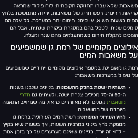
משאבות שלא עברו תחזוקה תקופתית: לוח פיקוד שמראה
קריאות חריגות, רעש חריג של משאבות, ירידה מתמשכת בלחץ
המים בשעות השיא, או סימני חימום יתר במערכת. כל אלה הם
סימנים שניתן לטפל בהם במסגרת ביקורת שנתית, אבל הם
הופכים לתקלת חירום כשמתעלמים מהם שנה ומעלה.
אילוצים מקומיים של רמת גן שמשפיעים
על משאבות המים
רמת גן מאופיינת במספר אילוצים מקומיים ייחודיים שמשפיעים
על טיפול במערכות משאבות:
תשתיות ישנות בחלק מהשכונות:
בניינים שנבנו בשנות
ה-60 וה-70 מכילים צנרת ישנה, ולעיתים גם
חדרי
משאבות
קטנים ולא מאווררים כראוי, מה שמחייב התאמה
מיוחדת של המשאבות.
לחץ העירוני המשתנה:
רשת המים העירונית ברמת גן
מספקת לחץ בינוני במרבית השעות, אך בשעות שיא בקיץ
– לחץ זה יורד. בניינים שאינם מערערים על כך בזמן אמת