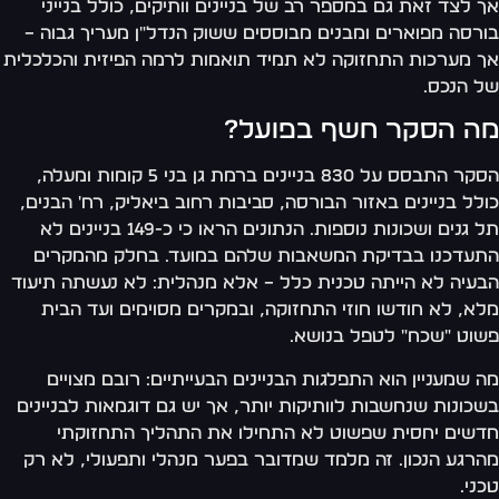
אך לצד זאת גם במספר רב של בניינים וותיקים, כולל בנייני
בורסה מפוארים ומבנים מבוססים ששוק הנדל"ן מעריך גבוה –
אך מערכות התחזוקה לא תמיד תואמות לרמה הפיזית והכלכלית
של הנכס.
מה הסקר חשף בפועל?
הסקר התבסס על 830 בניינים ברמת גן בני 5 קומות ומעלה,
כולל בניינים באזור הבורסה, סביבות רחוב ביאליק, רח' הבנים,
תל גנים ושכונות נוספות. הנתונים הראו כי כ-149 בניינים לא
התעדכנו בבדיקת המשאבות שלהם במועד. בחלק מהמקרים
הבעיה לא הייתה טכנית כלל – אלא מנהלית: לא נעשתה תיעוד
מלא, לא חודשו חוזי התחזוקה, ובמקרים מסוימים ועד הבית
פשוט "שכח" לטפל בנושא.
מה שמעניין הוא התפלגות הבניינים הבעייתיים: רובם מצויים
בשכונות שנחשבות לוותיקות יותר, אך יש גם דוגמאות לבניינים
חדשים יחסית שפשוט לא התחילו את התהליך התחזוקתי
מהרגע הנכון. זה מלמד שמדובר בפער מנהלי ותפעולי, לא רק
טכני.