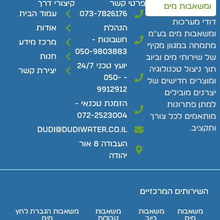
פרטי קשר
קיצורי דרך
073-7826176
עמוד הבית
דודי מערכות
הנהלת
אודות
ומשאבות מים בע"מ
חשבונות -
מרכז מידע
מתמחה במגוון מקיף
050-9803883
חנות
של שירותי מים וביוב
יועץ טכני 24/7
תוך ניצול טכנולוגיה
יצירת קשר
- 050-
ומוצרים חדישים של
9912912
יצרנים מובילים
הזמנת טכנאי -
למתן פתרונות
072-2523004
מותאמים לכל צורך
ותקציב.
dudi@dudiwater.co.il
העבודה 8 אור
יהודה
השירותים המרכזיים
משאבות
משאבות
משאבות
משאבות הגברת לחץ
מים
ביוב
טבולות
מים