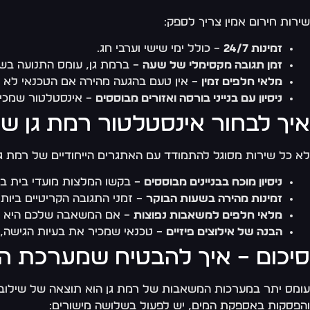
שירות חירום אמין צריך לספק:
זמינות 24/7
– כולל ימי שישי וערבי חג.
זמן תגובה מקסימלי של שעה
– ברמת גן, עומס התנועה בשע
מלאי חלפים זמין
– אין טעם בהגעה מהירה אם הטכנאי לא י
ניסיון עם בנייני בורסה ואזורים מבוססים
– אינסטלטור שמכיר 
איך לבחור אינסטלטור רמת גן ש
לא כל שירות מסוגל להתמודד עם האתגרים הייחודיים של רמת גן.
ניסיון מוכח בבניינים מבוססים
– בקשו המלצות מועדי בית באז
זמינות מהירה בשעות הבוקר
– זמני התגובה הקריטיים ביותר הם דווקא בין 07:00 ל-10:00, 
מלאי חלפים למשאבות נפוצות
– אם המשאבה שלכם היא Grundfos, KSB או CSB Vertical, הטכנאי צריך להחזיק חלפים רלוונטיים.
הבנה של אילוצים פיזיים
– טכנאי שמכיר את בעיות הגישה, ה
סיכום – איך להבטיח שמערכת 
עומס יתר במערכות המשאבות של רמת גן הוא תוצאה של שילוב בין 
והפסקות באספקת המים, יש לפעול בשלושה מישורים: