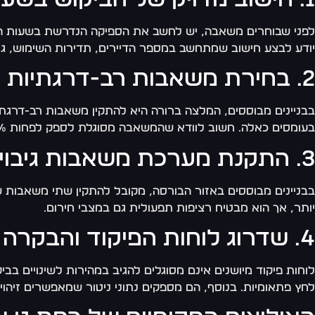
לפני שבוחרים משאבה, יש לחשב את הספיקה הנדרשת בשעות השיא. בניין בן 20 קומות עם דירות גדולות ברמת גן זקוק לספיקה שונה מ
יודע לבצע חישוב שמתחשב במספר הדיירים, תדירות השימוש, גוב
2. בחירת משאבות רב-דרגתיות מותאמות
בעומסים כאלה. חשוב לוודא שהמשאבה מסוגלת לספק לפחות 20% מעל הביקוש המקסימלי המחושב – כרזרבה לעתיד.
3. התקנת מערכת משאבות גיבוי או מערכת כפולה
בבניינים מבוססים באזור הבורסה, מקובל להתקין שתי משאבות ש
יותר, אך הוא מבטיח רציפות תפעולית גם במצבי חירום.
4. שדרוג לוחות הפיקוד והבקרה
לוחות פיקוד מיושנים אינם מסוגלים להגיב במהירות לשינויים ב
לחץ פתאומיות. בנוסף, הם מספקים נתוני ניטור שמאפשרים זיהוי