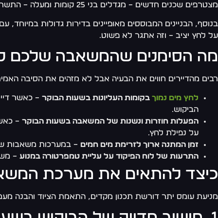
מצטרפים שכנים חדשים – מגדלים בני 25 קומות ומעלה – התשתית העירונית נתונה ללחץ בלתי צפוי.
בנוסף, הבניינים המבוססים מאופיינים בדירות גדולות במיוחד, 
על לחץ יציב – וזה אתגר לא פשוט.
מה הסימנים שהמשאבה שלכם לא
רבים מהדיירים חווים את הבעיה אבל לא מזהים את הסיבה האמ
לחץ מים נמוך
בקומות העליונות בשעות הבוקר
הביקוש.
הפעלות חוזרות ונשנות של המשאבה בשעות הבוקר
– כאשר
על נפילת לחץ.
זמן המתנה ארוך לזרימת מים חמים
– במערכות משאבות שעו
התרעות של לוח הפיקוד על עליית טמפרטורה במנוע
– משא
כיצד להתאים את מערכת המשאב
מניעת עומס יתר דורשת תכנון מקדים, התאמת הציוד והבנה מעמ
1. חישוב מדויק של הביקוש בשעות השיא