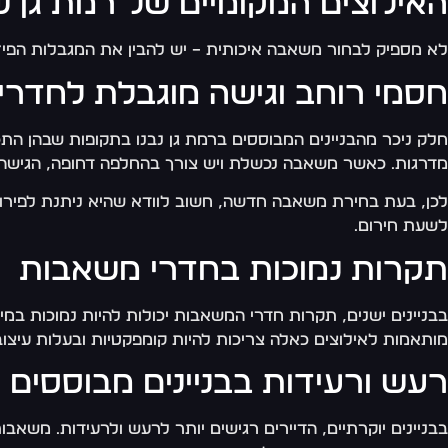
האילוצים המקומיים של רמת גן 
לא מספיק לבחור משאבה איכותית – יש להבין את המגבלות הפיז
חסמי רוחב וגישה מוגבלת לחדר
חלק ניכר מהבניינים המבוססים ברמת גן נבנו בתקופות שבהן הת
מדרגות. כאשר משאבה נכשלת ויש צורך בהחלפה דחופה, הגישה 
לכן, בעת בחירת משאבה חדשה, חשוב לוודא שהיא ניתנת לפירוק 
לשעת חירום.
תקרות נמוכות בחדרי משאבות
בבניינים ישנים, תקרות חדרי המשאבות יכולות להיות נמוכות במיוחד – לעיתים פחות מ-2.2 מטר. כאשר צריך להחליף משאבה ג
מותאמות לאילוצים כאלה צריכות להיות קומפקטיות ובעלות עיצ
רעש ורעידות בבניינים מבוססים
בבניינים יוקרתיים, הדיירים רגישים יותר לרעש ולרעידות. משאב