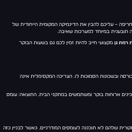
יפה – עליכם להבין את הדינמיקה המקומית הייחודית של
בה תובענית במיוחד למערכות שאיבה.
 רמת גן
מקצועי חייב להיות זמין לכם גם בשעות הבוקר
בורסה ובשכונות הסמוכות לו. הצריכה המקסימלית אינה
מכינים ארוחות בוקר ומשתמשים במתקני הבית. התוצאה: עומס
ה ובשכונות הוותיקות של רמת גן, נבנו לרוב לפני 1990 – כלומר, התשתית המקורית שלהם לא תוכננה לעומסים המודרניים. כאשר לבניין כזה