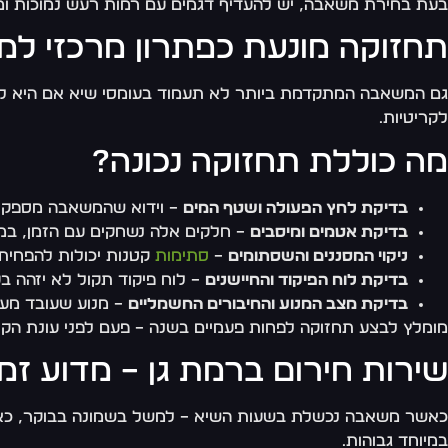
בעת בחירת משאבה, יש להעדיף דגמים עם רמות רעש נמוכות ומ
תחזוקה מונעת כפתרון מרכזי למ
גם המשאבה המתקדמת ביותר לא תעמוד בעומסי שיא אם היא ל
לקריטיות.
מה כוללת תחזוקה נכונה?
בדיקת לחץ הפעולה ושטף המים
– וידוא שהמשאבה מספקת 
בדיקת אטמים ומיסבים
– חלקים אלה נשחקים עם הזמן, במ
ניקוי המסננים והשסתומים
–
סתימות
קטנות יכולות להפחית
בדיקת לוח הפיקוד והחיישנים
– לוח פיקוד תקול לא יזהה בע
בדיקת מצב המנוע והחיבורים החשמליים
– מנוע שעובד מעל
מומלץ לבצע תחזוקה לפחות פעמיים בשנה – פעם לפני עונת הקיץ
שירות חירום ברמת גן – מדוע זמן
כאשר משאבה נכשלת בשעות השיא – למשל בשמונה בבוקר, כאשר כל
במיוחד גבוהות.