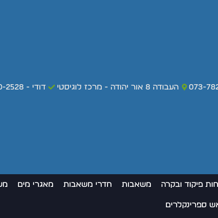
073-78
העבודה 8 אור יהודה - מרכז לוגיסטי
דודי - 050-420-2528 - מקרי חירום בלבד
חות פיקוד ובקרה
משאבות
חדרי משאבות
מאגרי מים
מע
אש ספרינקלרים