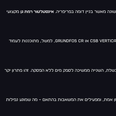
אינסטלטור רמת גן
מקצועי
בבניינים מבוססים, המלצה ברורה היא להתקין משאבות רב-דרגתיות שמסוגלות לספק לחץ גבוה גם בעומסי שיא. משאבות מסוג CSB Vertical או Grundfos CR, למשל, מתוכננות לעמוד
כשלת, השנייה ממשיכה לספק מים ללא הפסקה. זהו פתרון יקר
 בזמן אמת, ומפעילים את המשאבות בהתאם – מה שמונע נפילות