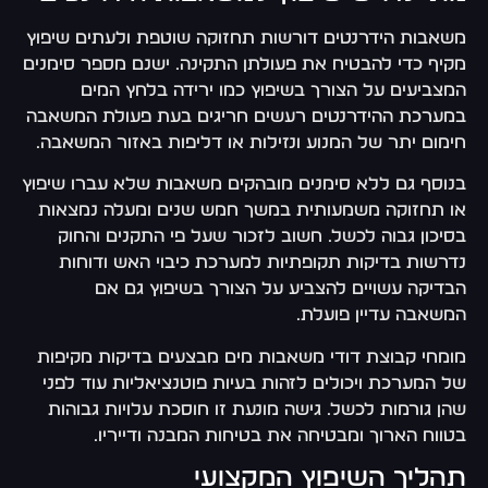
משאבות הידרנטים דורשות תחזוקה שוטפת ולעתים שיפוץ
מקיף כדי להבטיח את פעולתן התקינה. ישנם מספר סימנים
המצביעים על הצורך בשיפוץ כמו ירידה בלחץ המים
במערכת ההידרנטים רעשים חריגים בעת פעולת המשאבה
חימום יתר של המנוע ונזילות או דליפות באזור המשאבה.
בנוסף גם ללא סימנים מובהקים משאבות שלא עברו שיפוץ
או תחזוקה משמעותית במשך חמש שנים ומעלה נמצאות
בסיכון גבוה לכשל. חשוב לזכור שעל פי התקנים והחוק
נדרשות בדיקות תקופתיות למערכת כיבוי האש ודוחות
הבדיקה עשויים להצביע על הצורך בשיפוץ גם אם
המשאבה עדיין פועלת.
מומחי קבוצת דודי משאבות מים מבצעים בדיקות מקיפות
של המערכת ויכולים לזהות בעיות פוטנציאליות עוד לפני
שהן גורמות לכשל. גישה מונעת זו חוסכת עלויות גבוהות
בטווח הארוך ומבטיחה את בטיחות המבנה ודייריו.
תהליך השיפוץ המקצועי