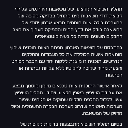
תהליך השיפוץ המקצועי של משאבות הידרנטים על ידי
קבוצת דודי משאבות מים מתחיל בבדיקה מקיפה של
המערכת כולה. צוות מומחים מבצע אבחון יסודי של
המשאבה בודק את לחץ המים והספיקה מעריך את מצב
החלקים השונים ומזהה כל בעיה פוטנציאלית.
בהתבסס על תוצאות האבחון מפתח הצוות תוכנית שיפוץ
מותאמת אישית הכוללת את כל העבודות והחלקים
הנדרשים. תוכנית זו מוצגת ללקוח יחד עם הסבר מפורט
והצעת מחיר שקופה לחלוטין ללא עלויות נסתרות או
הפתעות.
לאחר אישור התוכנית צוות טכנאים מיומן ומוסמך מבצע
את עבודת השיפוץ באופן מקצועי ויסודי. תהליך השיפוץ
עשוי לכלול החלפת חלקים שחוקים או פגומים שיפור
מערכות האטימה שדרוג מערכת הבקרה החשמלית וכיול
מדויק של המשאבה.
בסיום תהליך השיפוץ מתבצעות בדיקות מקיפות של