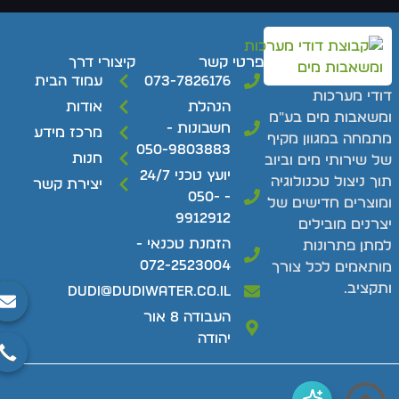
פרטי קשר
קיצורי דרך
073-7826176
עמוד הבית
ודי מערכות
הנהלת
אודות
משאבות מים בע"מ
חשבונות -
מרכז מידע
תמחה במגוון מקיף
050-9803883
חנות
ל שירותי מים וביוב
יועץ טכני 24/7
וך ניצול טכנולוגיה
יצירת קשר
- 050-
מוצרים חדישים של
9912912
צרנים מובילים
הזמנת טכנאי -
מתן פתרונות
072-2523004
ותאמים לכל צורך
תקציב.
dudi@dudiwater.co.il
העבודה 8 אור
יהודה