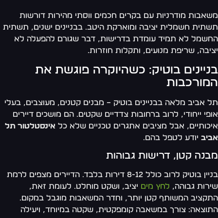
אבות מודרניות עם בקרים חכמים ווסתי מהירות דורשות
תית חשמלית יציבה ומוארקת היטב. בבניינים ישנים, תשתית
שמל לא תמיד עומדת בדרישות, דבר שגורם להפעלה לא
יבה, שריפת מנועים, ותקלות חוזרות.
ניינים בוטיק: כשהיוקרה פוגשת את
מורכבות
 אביב מלאה בבניינים בוטיק – מבנים קטנים, מעוצבים, בעלי
פי ייחודי, לרוב ברחובות צדדיים שקטים. הם מושכים דיירים
כותיים, אבל מציבים אתגרים טכניים שלא כל
אינסטלטור תל
יב
יודע לטפל בהם.
בנה קטן, דרישות גבוהות
בניין בוטיק לרוב כולל 8-12 דירות בלבד. הדיירים מצפים לרמת
רות גבוהה,
לחץ מים
יציב, ושקט מוחלט. לעומת זאת,
קציב המשותף קטן יותר, וחדר המשאבות מוגבל במקום.
וצאה: צורך במשאבה קומפקטית, שקטה במיוחד, ויעילה