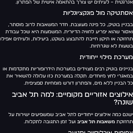
רגטית – לעיתים יש צורך בהתאמה אישית של הפתרון.
תטיקה מול פונקציונליות
ניין בוטיק, כל פינה מעוצבת. חדר המשאבות לרוב מוסתר,
סור שהוא יפריע לחוויה הדיורית. המשמעות היא שכל עבודת
זוקה או תיקון חייבת להתבצע בשקט, ביעילות, ולעיתים אפילו
עות לא שגרתיות.
רכת מילוי ייחודית
יינים בוטיק רבים מצוידים במערכות הידרופוריות מתקדמות או
אגרי לחץ מיוחדים. תקלה במערכת כזו עלולה להשאיר את
 הבניין ללא מים, והפתרון דורש מומחיות ספציפית.
ילוצים אזוריים מקומיים: למה תל אביב
ונה?
נם כמה אילוצים ייחודיים לתל אביב שמשפיעים ישירות על
חזוקת
משאבות תל אביב
ועל זמן התגובה לתקלות.
יפות אוכלוסייה ותנועה