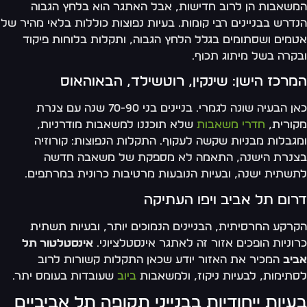
שאבות הן לרוב חדישות, אבל האתגר הוא בלחץ הגבוה
דרש בבניינים רבי קומות. בעיות נפוצות כוללות בלאי מהיר של
מים ושסתומים בגלל הלחץ הגבוה, ותקלות בלוחות פיקוד
קרה בשל מיתוג תכוף.
רכז הישן: שינקין, רוטשילד, הבאוהאוס
כאן הבעיה שונה לגמרי. בניינים בני 70-90 שנה עם צנרת
ורית,
חדרי משאבות
שלא תוכננו למשאבות מודרניות,
גבלות מבניות שקשה לעקוף. התקלות הנפוצות: קורוזיה
נרת הישנה, התאמה לא מספקת של משאבה חדשה
שתית ישנה, ובעיות הנובעות מרטיבות כרונית במרתפים.
ום תל אביב ויפו העתיקה
רקע החרסיתית, הבניינים הנמוכים יותר, ובעיות תשתית
וניות הופכים אזור זה לאתגר אינסטלציוני.
אינסטלטור תל
יב
המכיר את האזור יודע שכאן התקלות קשורות לרוב
תימות, לבעיות ניקוז, ולמשאבות
ביוב
שעובדות בעומס יתר.
עיות ייחודיות בבנייני תקופה תל אביביים