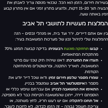
ירות חירום, הזמן הוא הכל. טכנאי מנוסה צריך לאבחן את
הבעיה תוך 15-20 דקות, ולהציע פתרון זמני אם אין פתרון קבוע
ין באותה שעה.
מלצות מעשיות לתושבי תל אביב
ן אם אתם דיירים, יו"ר ועד בית, או מנהלי נכסים – הנה
מלצות שלי לניהול נכון של מערכות המשאבות בעיר:
קבעו
תחזוקה מונעת
רבעונית:
בדיקה קבועה תמנע 70%
מהתקלות הפתאומיות.
תעדו את המערכת:
דאגו שיהיה תיק טכני עם פרטי
המשאבות, תאריך התקנה, ופרוטוקולים מהתחזוקה
הקודמת.
שמרו מספר טלפון חירום זמין:
ודאו שכל דייר יודע את
מספר ה
אינסטלטור תל אביב
שמטפל בבניין.
התאימו את המשאבה לבניין:
אם עברתם שיפוץ כללי או
הוספתם דירה, ייתכן שהמשאבה הקיימת כבר לא מספיקה.
אל תחכו לתקלה:
אם יש רעש חריג, לחץ משתנה, או
צריכת חשמל גבוהה – זה הזמן לבדוק, לא לחכות לשבר.