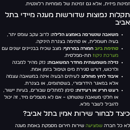
ינות פיזית, אלא גם זמינות של מומחיות רלוונטית.
קלות נפוצות שדורשות מענה מיידי בתל
ביב
משאבה שנשרפה באמצע הלילה:
לרוב עקב עומס יתר,
בעיה חשמלית, או סתימה בצנרת היניקה.
סתימת ביוב
חמורה במרתף:
מצב שכיח בבניינים ישנים עם
מערכת ניקוז
תת-מפלסית.
נזילה משמעותית מחדר המשאבות:
נזק מהיר למבנה
ולרכוש, דורש סגירת מים וטיפול בזמן אמת.
איבוד לחץ מוחלט:
לעיתים הבעיה אינה במשאבה עצמה
אלא במאגר הידרופורי, בשסתומים, או בצנרת.
רעש חריג או רעידות:
סימן למתלים שבורים, בעיות יישור,
או חלקי משאבה שנשחקו – אם לא מטפלים מיד, זה יכול
להוביל לשבר מלא.
יצד לבחור שירות אמין בתל אביב?
 כל חברה
שמציעה
שירות חירום מספקת באמת מענה