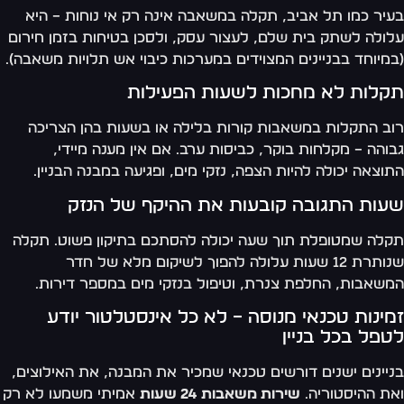
יר כמו תל אביב, תקלה במשאבה אינה רק אי נוחות – היא
ולה לשתק בית שלם, לעצור עסק, ולסכן בטיחות בזמן חירום
מיוחד בבניינים המצוידים במערכות כיבוי אש תלויות משאבה).
קלות לא מחכות לשעות הפעילות
ב התקלות במשאבות קורות בלילה או בשעות בהן הצריכה
והה – מקלחות בוקר, כביסות ערב. אם אין מענה מיידי,
וצאה יכולה להיות הצפה, נזקי מים, ופגיעה במבנה הבניין.
עות התגובה קובעות את ההיקף של הנזק
לה שמטופלת תוך שעה יכולה להסתכם בתיקון פשוט. תקלה
שנותרת 12 שעות עלולה להפוך לשיקום מלא של חדר
שאבות, החלפת צנרת, וטיפול בנזקי מים במספר דירות.
ינות טכנאי מנוסה – לא כל אינסטלטור יודע
פל בכל בניין
יינים ישנים דורשים טכנאי שמכיר את המבנה, את האילוצים,
ת ההיסטוריה.
שירות משאבות 24 שעות
אמיתי משמעו לא רק