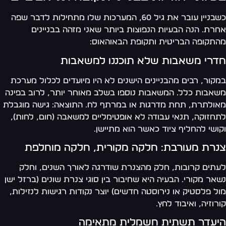
כשבניין עובר את גיל 60, המערכות שלו מתחילות לדבר שפה
רת. הנה הבעיות הנפוצות ביותר שאני מזהה בבניינים
תקופה הבריטית ותקופת הבאוהאוס:
דרי משאבות שלא תוכננו למשאבות
קור, רבים מהבניינים הישנים לא היו מיועדים לכלול מערכת
אבות כלל. המשאבות נוספו בשלב מאוחר יותר, לרוב בפינה
ולתרת, תחת מדרגות או במרתף לח. התוצאה: גישה מוגבלת
חזוקה, תנאי עבודה לא אופטימליים למשאבה (חום, לחות),
ושי להחליף ציוד כאשר הוא מתיישן.
נרת מעורבת: חלקה מקורית, חלקה מוחלפת
תים קרובות, חלק מהצנרת שודרגה לאורך השנים, וחלק
אר מקורי. הבעיה היא שחיבור בין סוגי צנרת שונים (ברזל ישן
ל פלסטיק או נירוסטה חדשים) יוצר נקודות רגישות לנזילות,
רוזיה, ואיבוד לחץ.
יעדר תשתית חשמלית מתאימה