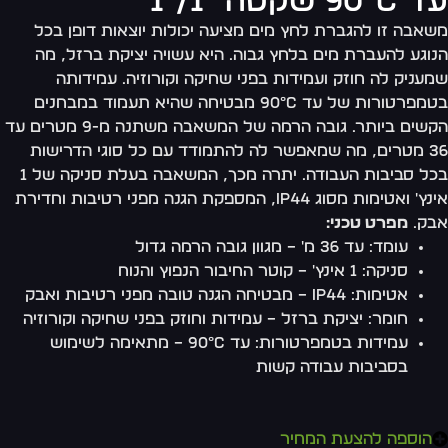
90° שקטה "1/"1
אבה זו להגברת לחץ מים מציעה יכולות יוצאות דופן בכל
וגע להעברת מים בלחץ גבוה. היא עשויה יציקת ברזל, מה
עניק לה חוזק ועמידות בפני שחיקה וקורוזיה. עמידותה
בטמפרטורות של עד 90°C מבטיחה שהיא תעמוד במבחנים
הקשים ביותר. גובה הרמה של המשאבה משתנה מ-9 מטרים עד
36 מטרים, מה שמאפשר לה להתמודד עם כל סוגי הדרישות
בכל סביבות העבודה. יתרה מכך, המשאבה בעלת סניקה של 1
אינץ' ואטימות מסוג IP44, המספקת הגנה מפני רטיבות וחדירת
בק.
מפרט טכני:
עומד: עד 36 מ' – מגוון גובה הרמה גדול
סניקה: 1 אינץ' – קוטר החיבור הנפוץ והנוח
אטימות: IP44 – מבטיחה הגנה טובה מפני רטיבות ואבק
חומר: יציקת ברזל – עמידות וחוזק בפני שחיקה וקורוזיה
עמידות בטמפרטורות: עד 90°C – מתאימה לשימוש
בסביבות עבודה קשות
הוספה להצעת המחיר