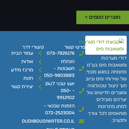
מוצרים נוספים >
פרטי קשר
קיצורי דרך
073-7826176
עמוד הבית
ודי מערכות
הנהלת
אודות
משאבות מים בע"מ
חשבונות -
מרכז מידע
תמחה במגוון מקיף
050-9803883
חנות
ל שירותי מים וביוב
יועץ טכני 24/7
וך ניצול טכנולוגיה
יצירת קשר
- 050-
מוצרים חדישים של
9912912
צרנים מובילים
הזמנת טכנאי -
מתן פתרונות
072-2523004
ותאמים לכל צורך
תקציב.
dudi@dudiwater.co.il