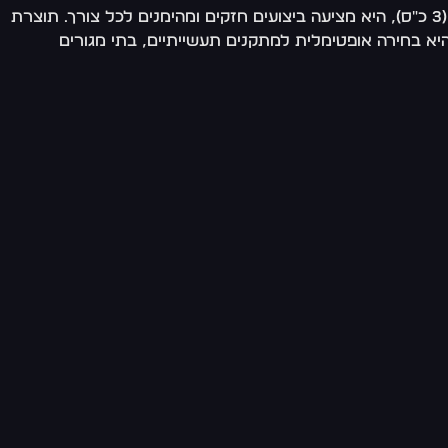
משאבה חיצונית רב דרגתית מתוצרת EBARA איטליה, מיועדת להגברת לחץ מים באופן יעיל ואמין. עם הספק מנוע של 2,200 ואט (3 כ"ס), היא מציעה ביצועים חזקים ומהימנים לכל צורך. תוצרת
יא בחירה אופטימלית למתקנים תעשייתיים, בתי מגורים