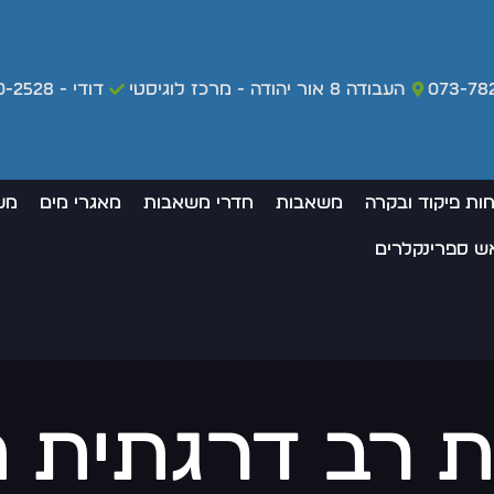
073-78
העבודה 8 אור יהודה - מרכז לוגיסטי
דודי - 050-420-2528 - מקרי חירום בלבד
חות פיקוד ובקרה
משאבות
חדרי משאבות
מאגרי מים
מע
אש ספרינקלרים
 רב דרגתית ת