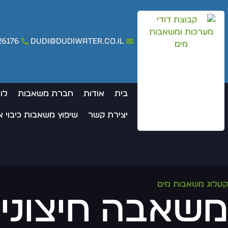
26176
dudi@dudiwater.co.il
בית
אודות
חברת משאבות
לו
יצירת קשר
שיפוץ משאבות כיבוי 
קטלוג משאבות מים
משאבה חיצונית