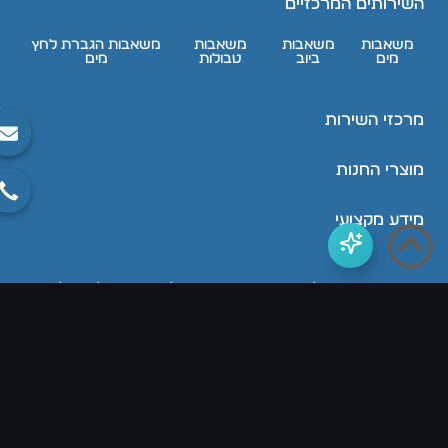
השירותים המרכזיים
משאבות
משאבות
משאבות
משאבות הגברת לחץ
מים
ביוב
טבולות
מים
מרכזי השירות
מוצרי החנות
מידע מקצועי
דודי משאבות כל הזכויות שמורות, אין להעתיק או לשכפל תוכן
מהאתר ללא רשות בכתב \ כל המחירים באתר אינם כוללים
מע"מ
בוסט מדיה עיצוב, בנייה וקידום אתרים