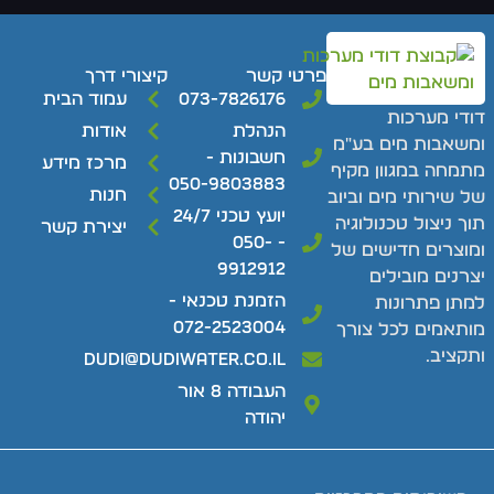
פרטי קשר
קיצורי דרך
073-7826176
עמוד הבית
ודי מערכות
הנהלת
אודות
משאבות מים בע"מ
חשבונות -
מרכז מידע
תמחה במגוון מקיף
050-9803883
חנות
ל שירותי מים וביוב
יועץ טכני 24/7
וך ניצול טכנולוגיה
יצירת קשר
- 050-
מוצרים חדישים של
9912912
צרנים מובילים
הזמנת טכנאי -
מתן פתרונות
072-2523004
ותאמים לכל צורך
תקציב.
dudi@dudiwater.co.il
העבודה 8 אור
יהודה