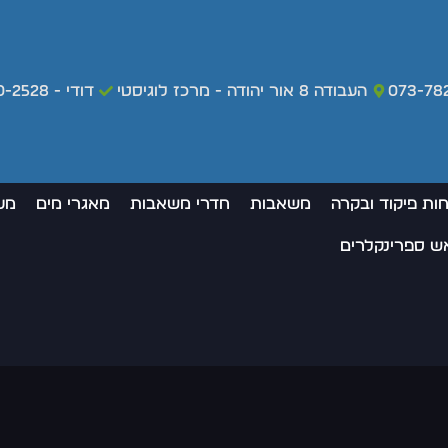
073-78
העבודה 8 אור יהודה - מרכז לוגיסטי
דודי - 050-420-2528 - מקרי חירום בלבד
חות פיקוד ובקרה
משאבות
חדרי משאבות
מאגרי מים
מע
אש ספרינקלרים