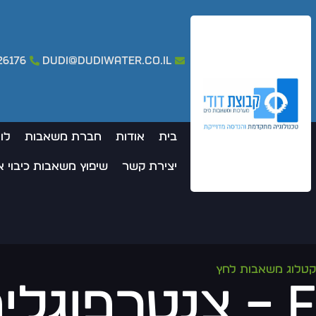
26176
dudi@dudiwater.co.il
בית
אודות
חברת משאבות
לו
יצירת קשר
שיפוץ משאבות כיבוי 
קטלוג משאבות לחץ
F – צנטרפוגל