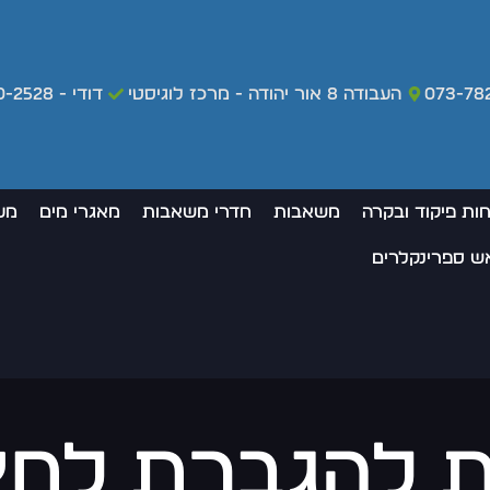
073-78
העבודה 8 אור יהודה - מרכז לוגיסטי
דודי - 050-420-2528 - מקרי חירום בלבד
חות פיקוד ובקרה
משאבות
חדרי משאבות
מאגרי מים
מע
אש ספרינקלרים
ית להגברת לחץ