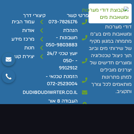
פרטי קשר
קיצורי דרך
073-7826176
עמוד הבית
דודי מערכות
הנהלת
אודות
ומשאבות מים בע"מ
חשבונות -
מרכז מידע
מתמחה במגוון מקיף
050-9803883
חנות
של שירותי מים וביוב
יועץ טכני 24/7
תוך ניצול טכנולוגיה
יצירת קשר
- 050-
ומוצרים חדישים של
9912912
יצרנים מובילים
הזמנת טכנאי -
למתן פתרונות
072-2523004
מותאמים לכל צורך
ותקציב.
dudi@dudiwater.co.il
העבודה 8 אור
יהודה
השירותים המרכזיים