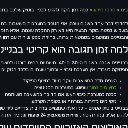
בית
>
מרכז מידע
> כמה זמן לוקח להגיע לבניין בוטיק שלכם 
למדתי דבר אחד בשנים שבהן אני מטפל במערכות משאבות בתל 
בשלוש לפנות בוקר. הבעיה היא לא רק התקלה עצמה, אלא הזמן 
והבניינים ממוקמים בסמטאות צרות, בחירת ספק שירות עם
זמן ת
למה זמן תגובה הוא קריטי בבניי
בבניינים שנבנו בשנות ה-30 וה-40, תשתיות המים תוכננו למשפחות קטנות עם צריכה נמוכה. כיום, אותו בניין ב
מפסיקה לעבוד, אין מערכת גיבוי – ובתוך שעתיים בלבד הנזק יכ
הצפת חדר המשאבות עקב כשל במצוף הפיקוד
לחץ מים נמוך
שפוגע במערכות הסניטציה
סכנה למערכת כיבוי האש אם מדובר במשאבה משותפת
נזקי מים לדירות במרתף או בקומת הקרקע
בבנייני בוטיק קטנים – כמו אלה שמצויים ברחובות צדדיים ליד
שו
להגיע אליו. במקרה כזה,
שירות משאבות 24 שעות
שמכיר את המבנ
האילוצים האזוריים המיוחדים של