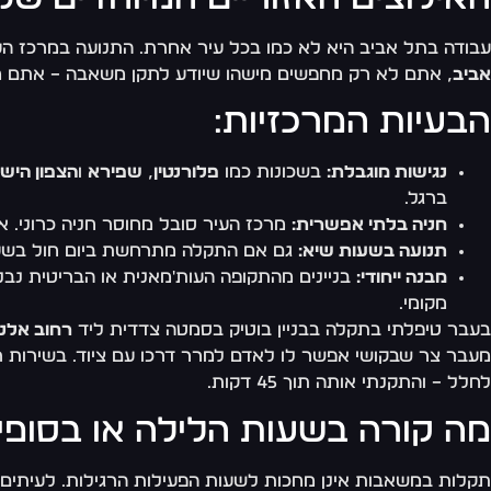
עבודה בתל אביב היא לא כמו בכל עיר אחרת. התנועה במרכז העיר
אביב
, אתם לא רק מחפשים מישהו שיודע לתקן משאבה – אתם מ
הבעיות המרכזיות:
נגישות מוגבלת:
בשכונות כמו
פלורנטין
,
שפירא
ו
הצפון הישן
ברגל.
חניה בלתי אפשרית:
מרכז העיר סובל מחוסר חניה כרוני. אינסטלטור שמגיע מהפריפריה
תנועה בשעות שיא:
גם אם התקלה מתרחשת ביום חול בשעה 17:00, זמני ההגעה יכולים להכפיל את עצמם בגלל ה
מבנה ייחודי:
בניינים מהתקופה העות'מאנית או הבריטית נבנו 
מקומי.
בעבר טיפלתי בתקלה בבניין בוטיק בסמטה צדדית ליד
רחוב אלנב
מעבר צר שבקושי אפשר לו לאדם למרר דרכו עם ציוד. בשירות רגי
לחלל – והתקנתי אותה תוך 45 דקות.
מה קורה בשעות הלילה או בסופי
תקלות במשאבות אינן מחכות לשעות הפעילות הרגילות. לעיתים ק