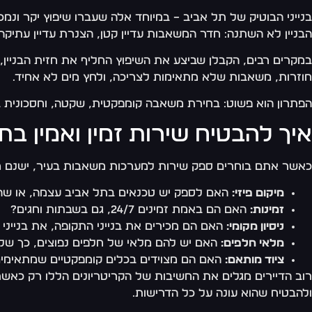
בנייני הבוטיק של תל אביב – במיוחד אלה שעברו שיפוץ יקר ונמכ
הבניין לא השתנה: חדר המשאבות עדיין קטן, הצנרת עדיין עתיקה, 
במקרים רבים, הקבלן שביצע את השיפוץ החליף את חזית הבניין
חוזרות, משאבות שלא מתאימות לצריכה, ולחץ מים לא אחיד.
הפתרון הוא פשוט: בחירת משאבה קומפקטית, שקטה, וחסכונית בא
איך להבטיח שירות זמין ואמין בת
כאשר אתם בוחרים ספק שירות למערכות משאבות בעיר, ישנם מ
מיקום פיזי:
האם לספק יש טכנאים בתל אביב עצמה, או שהם
זמינות:
האם הם באמת זמינים 24/7, גם בשבתות וחגים?
ניסיון מקומי:
האם הם מכירים את בנייני התקופה, את בנייני 
מלאי חלפים:
האם יש להם מלאי של חלפים נפוצים, כך שלא
ציוד מותאם:
האם הם מצוידים בכלים קומפקטיים שמתאימי
רוב הדיירים מגלים את החשיבות של הקריטריונים הללו רק כא
ולהבטיח שהוא עונה על כל הדרישות.