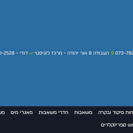
073-78
העבודה 8 אור יהודה - מרכז לוגיסטי
דודי - 050-420-2528 - מקרי חירום בלבד
חות פיקוד ובקרה
משאבות
חדרי משאבות
מאגרי מים
מע
אש ספרינקלרים