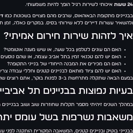
24 שעות
איכותי לשירות רגיל הופך להיות משמעותי.
בבניינים מתקופת הבאוהאוס, שרבים מהם מצויים בשכונות כמו
די
ולהשאיר עשרות דיירים ללא שירותי בסיס. במקרים כאלה, זמן
איך לזהות שירות חירום אמיתי?
האם הם עונים לטלפון בכל שעה, או שיש מענה אוטומטי?
האם יש להם טכנאי זמין בתל אביב עצמה, או שהם נוסעים
האם הם מכירים את המבנה הייחודי של בנייני התקופה?
האם יש להם ציוד מותאם לבניינים קטנים וחללי עבודה צרי
בפעם הבאה שתקלה מתרחשת ב-3 לפנות בוקר, אתם רוצים שהטכנאי יגיע תוך 30-40 דקות, לא תוך שעתיים – כי כל דקה נוספת משמעה נזק רב יותר.
בעיות נפוצות בבניינים תל אביבי
במהלך השנים זיהיתי מספר תקלות שחוזרות שוב ושוב בבניינים תל
משאבות נשרפות בשל עומס יתר
בבנייני בוטיק ובניינים קטנים, המשאבה המקורית הותקנה לפני עש