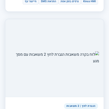
Kinco HMI
גרפים בזמן אמת
התראות SMS
חיישני צף
הגברת לחץ | 2 משאבות