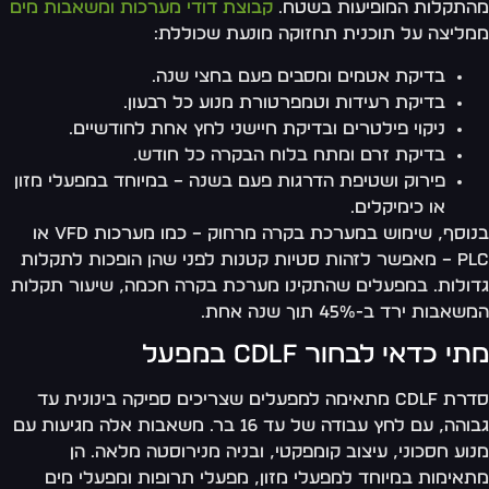
תקלות המופיעות בשטח.
קבוצת דודי מערכות ומשאבות מים
ליצה על תוכנית תחזוקה מונעת שכוללת:
בדיקת אטמים ומסבים פעם בחצי שנה.
בדיקת רעידות וטמפרטורת מנוע כל רבעון.
ניקוי פילטרים ובדיקת חיישני לחץ אחת לחודשיים.
בדיקת זרם ומתח בלוח הבקרה כל חודש.
פירוק ושטיפת הדרגות פעם בשנה – במיוחד במפעלי מזון
או כימיקלים.
בנוסף, שימוש במערכת בקרה מרחוק – כמו מערכות VFD או
PLC – מאפשר לזהות סטיות קטנות לפני שהן הופכות לתקלות
ולות. במפעלים שהתקינו מערכת בקרה חכמה, שיעור תקלות
אבות ירד ב-45% תוך שנה אחת.
י כדאי לבחור CDLF במפעל
סדרת CDLF מתאימה למפעלים שצריכים ספיקה בינונית עד
גבוהה, עם לחץ עבודה של עד 16 בר. משאבות אלה מגיעות עם
וע חסכוני, עיצוב קומפקטי, ובניה מנירוסטה מלאה. הן
אימות במיוחד למפעלי מזון, מפעלי תרופות ומפעלי מים