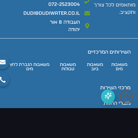
072-2523004
ותאמים לכל צורך
תקציב.
dudi@dudiwater.co.il
העבודה 8 אור
יהודה
השירותים המרכזיים
משאבות
משאבות
משאבות
משאבות הגברת לחץ
מים
ביוב
טבולות
מים
מרכזי השירות
מוצרי החנות
מידע מקצועי