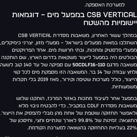
למערכת האספקה.
CSB Vertical במפעל מים – דוגמאות
ישומיות מהשטח
במהלך עשור האחרון, משאבות מסדרת CSB Vertical
תלבו במאות מפעלים בישראל – מפעלי מזון, יצרני כימיקלים,
עלי פלסטיק ומתכות, ובתי חרושת מים. אחד הפרויקטים
ולטים היה במפעל לייצור משקאות בדרום הארץ, שם הותקנה
שאבה מדגם
50CDLF16-110
עם ספיקה של עד 140 קוב לשעה
ולחץ עבודה של 14 בר. המשאבה הזו מספקת מים לכל קווי
הייצור, כולל מערכות שטיפה וקירור, מאז 2019 בלי תקלות
מעותיות.
פעל אחר לעיבוד מתכות באזור המרכז, הותקנו שלוש
משאבות מסדרת CDLF במקביל, כדי להבטיח גיבוי מלא
אפשר תחזוקה שוטפת של אחת מהן מבלי להפסיק את הייצור.
התוצאה: זמינות של 99.8% לאורך שנתיים וחצי, וחיסכון של
תחזוקה בהשוואה למערכת הקודמת.