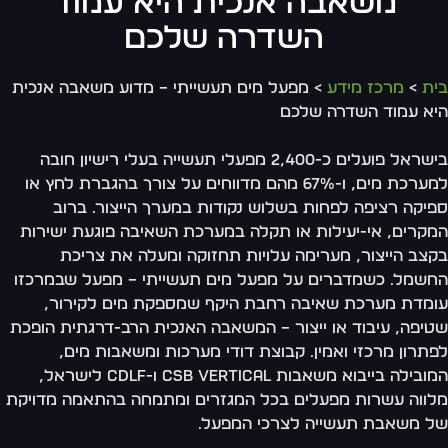
משאבה אנכית היא עמוד
השדרה שלכם
ת
>
מרכז מידע
> מפעל מים תעשייתי – מדוע משאבה אנכית
א עמוד השדרה שלכם
בישראל פועלים כ-2,400 מפעלי תעשייה בעלי רישיון חובה
למערכת מים, ו-67% מהם מדווחים על צורך בהגברת לחץ או
יקה רציפה לפחות בשלוש נקודות במערך הייצור. ברוב
קרים, אי-יעילות או תקלה במערכת השאיבה פוגעת ישירות
צב הייצור, מערימה עלויות תחזוקה ומעלה את צריכת
שמל. כשמדברים על מפעל מים תעשייתי – מפעל שבמרכזו
מדת מערכת שאיבה רחבת היקף שמספקת מים לקירור,
יפה, עיבוד או ייצור – המשאבה האנכית הרב-דרגתית הופכת
תרון מרכזי ואמין. קבוצת דודי מערכות ומשאבות מים,
המובילה בייבוא משאבות CSB Vertical ו-CDLF לישראל,
ווה עשרות מפעלים בכל המגזרים ומתמחה בהתאמה מדויקת
 משאבת תעשייה לצרכי המפעל.