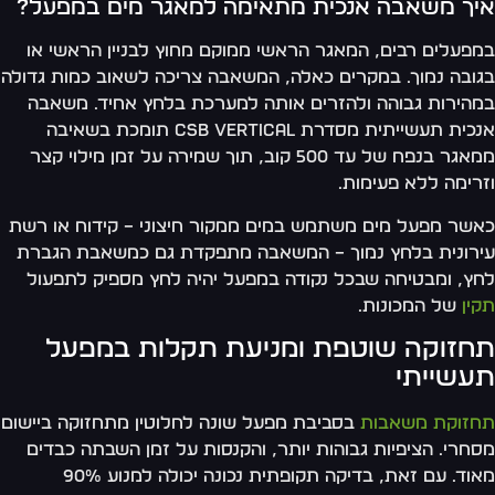
יך משאבה אנכית מתאימה למאגר מים במפעל?
פעלים רבים, המאגר הראשי ממוקם מחוץ לבניין הראשי או
ובה נמוך. במקרים כאלה, המשאבה צריכה לשאוב כמות גדולה
הירות גבוהה ולהזרים אותה למערכת בלחץ אחיד. משאבה
אנכית תעשייתית מסדרת CSB Vertical תומכת בשאיבה
ממאגר בנפח של עד 500 קוב, תוך שמירה על זמן מילוי קצר
רימה ללא פעימות.
שר מפעל מים משתמש במים ממקור חיצוני – קידוח או רשת
רונית בלחץ נמוך – המשאבה מתפקדת גם כמשאבת הגברת
ץ, ומבטיחה שבכל נקודה במפעל יהיה לחץ מספיק לתפעול
ין
של המכונות.
חזוקה שוטפת ומניעת תקלות במפעל
עשייתי
זוקת משאבות
בסביבת מפעל שונה לחלוטין מתחזוקה ביישום
חרי. הציפיות גבוהות יותר, והקנסות על זמן השבתה כבדים
מאוד. עם זאת, בדיקה תקופתית נכונה יכולה למנוע 90%