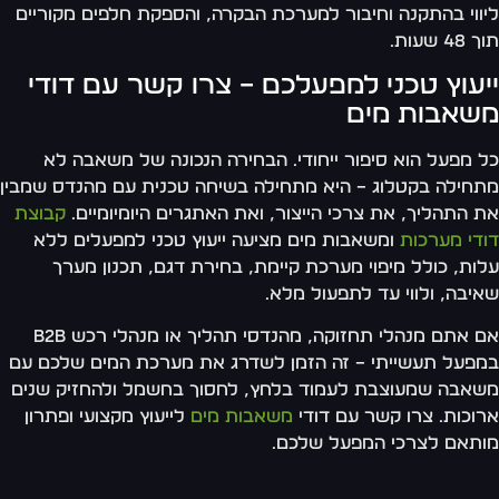
ווי בהתקנה וחיבור למערכת הבקרה, והספקת חלפים מקוריים
48 שעות.
יעוץ טכני למפעלכם – צרו קשר עם דודי
שאבות מים
 מפעל הוא סיפור ייחודי. הבחירה הנכונה של משאבה לא
חילה בקטלוג – היא מתחילה בשיחה טכנית עם מהנדס שמבין
 התהליך, את צרכי הייצור, ואת האתגרים היומיומיים.
קבוצת
די מערכות
ומשאבות מים מציעה ייעוץ טכני למפעלים ללא
ות, כולל מיפוי מערכת קיימת, בחירת דגם, תכנון מערך
יבה, ולווי עד לתפעול מלא.
אם אתם מנהלי תחזוקה, מהנדסי תהליך או מנהלי רכש B2B
פעל תעשייתי – זה הזמן לשדרג את מערכת המים שלכם עם
אבה שמעוצבת לעמוד בלחץ, לחסוך בחשמל ולהחזיק שנים
וכות. צרו קשר עם דודי
משאבות מים
לייעוץ מקצועי ופתרון
תאם לצרכי המפעל שלכם.