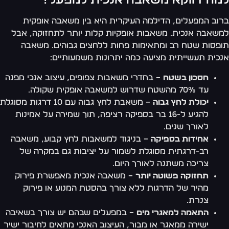
מה דווקא משאבה אנכית למפעל?
וב המפעלים, הדילמה העיקרית היא בין משאבה אופקית
שאבה אנכית. משאבות אופקיות קלות יותר לתחזוקה, אבל
פסות שטח רב ומתאימות פחות ללחצים גבוהים. משאבה
כית תעשייתית מציעה כמה יתרונות משמעותיים:
חסכון בשטח
– בחדרי משאבות צפופים, עיצוב אנכי מפנה
עד 70% מהשטח שדרוש למשאבה אופקית שקולה.
יכולת לחץ גבוה
– משאבת לחץ גבוה עם 10 דרגות מסוגלת
להגיע ל-16 בר בספיקה רציפה, תוך שמירה על אמינות
לאורך שנים.
אחידות בספיקה
– בניגוד למשאבות לחץ קבוע, משאבה
רב-דרגתית מסוגלת לשמור על יציבות גם במקרה של
צריכה משתנה לאורך היום.
תחזוקה פשוטה יותר
– משאבה אנכית מאפשרת פירוק
מהיר של הדרגות ללא צורך בהסטת המנוע או פירוק
צנרת.
התאמה למאגרי מים
– במפעלים שבהם יש צורך בשאיבה
ישירה ממאגר או מבור, העיצוב האנכי מתאים לחיבור ישיר