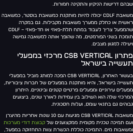
הם דרישות הניקיון והתקינה חמורות.
משאבת CDLF יכולה להיות מותקנת כמשאבת בוסטר, כמשאבה
שית או כחלק ממערך משאבות מקבילות. גם במקרה
שהמפעל צריך לעבוד במתח תלת-פאזי או חד-פאזי – CDLF
מכת בשני הפורמטים, מה שהופך אותה למשאבה גמישה
עילה למגוון מצבים.
פתרון CSB Vertical מרכזי במפעלי
עשייה בישראל
בעשור האחרון, CSB Vertical הפכה למותג מוביל במפעלי
שייה בישראל, והיא מותקנת במפעלים של חברות ציבוריות,
עלים עירוניים ומפעלים פרטיים קטנים ובינוניים. היתרון
רכזי שלה הוא השילוב בין עמידות לאורך שנים, ביצועים
והים גם בתנאי עומס, ועלות חסכונית.
משאבות CSB Vertical מגיעות עם 10 שנות אחריות מהיצרן
ם תמיכה טכנית מקומית ממקצוענים של
קבוצת דודי מערכות
שאבות מים. התמיכה כוללת הכשרת צוות התחזוקה במפעל,