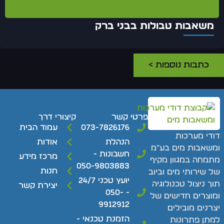
משאבות טבולות בבני ברק
כתבות נוספות >
פרטי קשר
קיצורי דרך
073-7826176
עמוד הבית
ודי מערכות
הנהלת
אודות
משאבות מים בע"מ
חשבונות -
מרכז מידע
תמחה במגוון מקיף
050-9803883
חנות
ל שירותי מים וביוב
יועץ טכני 24/7
וך ניצול טכנולוגיה
יצירת קשר
- 050-
מוצרים חדישים של
9912912
צרנים מובילים
הזמנת טכנאי -
מתן פתרונות