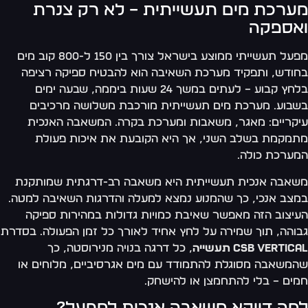
ערכת מים תעשייתית – לא רק צנרת
אספקה
מפעל תעשייתי ממוצע בישראל צורך בין 150 ל-800 קוב מים
ודש, ותפקיד מערכת השאיבה הוא להבטיח ספיקה רציפה
בלחץ קבוע – לעתים במשך 24 שעות ביממה, שבעה ימים
בוע. מערכת מים תעשייתית מורכבת משלושה מרכיבים
קריים: מאגר, משאבות ומערכת בקרה. המשאבה האנכית
מקמת בשלב השני, אך היא הקובעת את איכות פעולת
ערכת כולה.
אבה אנכית תעשייתית היא משאבה רב-דרגתית שמותקנת
צב אנכי, כך שהמנוע נמצא למעלה והדרגות השאיבה למטה.
יצוב הזה מאפשר שאיבת כמויות גדולות במהירות ספיקה
והה, תוך שמירה על לחץ אחיד לאורך כל זמן הפעולה. בסדרת
CSB Vertic תעשייה
, כל דרגה בנויה מנירוסטה, כך
משאבה מסוגלת להתמודד עם מים אגרסיביים, מלוחים או
ים – בלי להתחמצן או להישחק.