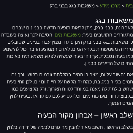
ת
>
מרכז מידע
> משאבות בגג בבני ברק
שאבות בגג
חרונה, בבני ברק, ניתן לראות תופעה חדשה בבניינים שבהם
גוררים התושבים בעיר:
משאבות מים
. הסיבה לכך נעוצה בעובדה
 משאבות בגג בבני ברק הינן פתרון מצוין עבור בניינים שסובלים
רידה משמעותית בלחץ המים. לאדם הממוצע הדבר יכול להישמע
ו בעיה נסבלת, אך זוהי בעיה שעשויה לפגוע משמעותית באיכות
יים של הדיירים בבניין.
 נחשוב על זה, מצב בו המים במקלחת זורמים בקושי, וכך גם
ים בכיור במטבח, כמה זה מקשה על חיי היום יום. לכן זוהי בעיה
שוב לתת לה מענה במיוחד לטווח הארוך, ורק מקצוענים כמו
בוצת דודי מערכות מים יוכלו לסייע לכם לפתור את בעיית לחץ
ים הנמוך.
לב ראשון – אבחון מקור הבעיה
לב הראשון, חשוב מאוד להבין מה גורם לבעיה של ירידה בלחץ