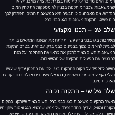
ים. האם מדובר על סתימות בצנרת כתוצאה מאבנית? או
משאבות שכבר מותקנות בבניין לא מספקות את לחץ המים
דרש. אם מאבחנים כי הבעיה היא במשאבות המים, הפתרון לכך
נו פשוט: התקנת משאבות בגג בבני ברק.
לב שני – תכנון מקצועי
אבות בגג בבני ברק עשויות לתת את המענה המתאים ביותר
עיית לחץ מים נמוך בבניינים בבני ברק. עם זאת, בטרם התקנת
שאבות חשוב מאוד לתכנן את כראוי את ההתקנה, על מנת
בטיח את הפעילות התקינה של המשאבות.
וב להקפיד על מקום ההתקנה בגג, ולכן את התכנון עדיף שיעשו
לי מקצוע מוסמכים ואמינים, כמו אלו שעובדים אצלנו בדודי קבוצת
רכות מים.
לב שלישי – התקנה נכונה
שר מתקינים משאבות בגג בבני ברק, חשוב מאוד שיותקנו במקום
ורה ומוצל, ועדיף בחדר נפרד של ממש שנמצא בגג ואסור שהן יהיו
ופות לשמש! לכן, עדיף להתקין את המשאבות בעת שיפוץ של