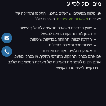
מים יכול לסייע
אני מלווה מפעלים ישראלים בתכנון, התקנה ותחזוקה של
מערכות
משאבות תעשייתיות
. השירות כולל:
ייעוץ בבחירת משאבה מתאימה לתהליך הייצור
תכנון לוח תחזוקה מותאם למפעל
הדרכה לצוותי תחזוקה בבדיקות שוטפות
שירות טכני ותמיכה בתקלות
אספקת חלפים מקוריים ומהירה
אם אתם מנהלי תחזוקה, מהנדסי תהליך, או מנהלי מפעל,
ואתם רוצים לשפר את האמינות של מערכת המשאבות שלכם
– צרו קשר לייעוץ טכני מקצועי.
סיכום
תחזוקת משאבות
בסביבת מפעל אינה פעולה שאפשר לדלג
עליה או לדחות. 67% מהתקלות נובעות מהעדר תחזוקה מונעת,
והעלות הכלכלית של תקלה גבוהה פי כמה מהעלות של תחזוקה
שיטתית. משאבות CSB Vertical תעשייתיות בנויות לעמוד