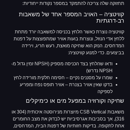
תחזוקה שלה צריכה להתמקד במספר נקודות ייחודיות:
קוויטציה – האויב המספר אחד של משאבות
רב-דרגתיות
קוויטציה נוצרת כאשר הלחץ בכניסה למשאבה יורד מתחת
ללחץ אדי הנוזל, ונוצרות בועות אוויר שמתפוצצות על דפנות
המדחסים. הנזק הוא שחיקה מואצת, רעש חריג, וירידה
בביצועים. כדי למנוע קוויטציה:
ודאו שהלחץ בצד הכניסה מספיק (NPSH זמין גדול מ-
NPSH נדרש)
שמרו על מסננים נקיים – חסימה חלקית מורידה לחץ
בדקו שאין אוויר בצנרת – אוויר תופס נפח ומפריע
לספיקה
שחיקה וקורוזיה במפעל מים או כימיקלים
משאבות CSB Vertical מיוצרות מנירוסטה איכותית (304 או
316), אך בסביבות אגרסיביות יש לבדוק את מצב החומרים
אחת לתקופה. בדיקות חזותיות של דפנות הבית, המדחסים,