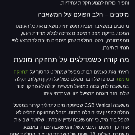
והפיר יכולות למנוע תקלות עתידיות.
מיסבים – הלב הפועם של המשאבה
מיסבים במשאבה אנכית תעשייתית נושאים את כל העומס
המכני. בדיקת מצב המיסבים צריכה לכלול מדידת רעש,
טמפרטורה, ורטט. החלפת שמן מיסבים חייבת להתבצע לפי
הנחיות היצרן.
מה קורה כשמדלגים על תחזוקה מונעת
ראיתי זאת פעמים רבות: מפעל שמחליט לחסוך על
תחזוקה
מונעת
, ובסופו של דבר משלם כפול על תיקון תקלות. תקלה
במשאבת לחץ גבוה במפעל תעשייתי יכולה לעצור קו ייצור
שלם. הנה דוגמה ממפעל מזון שעבדתי איתו:
משאבה CSB Vertical שסיפקה מים לתהליך קירור במפעל
החלה להפגין עלייה קלה ברטט. מנהל התחזוקה החליט לא
לטפל בזה מיד, כי "המשאבה עדיין עובדת". שלושה שבועות
אחר כך, האטם המכני נכשל, והמשאבה עצרה באמצע
משמרת. העלות: 18 שעות של השבתת קו ייצור, החלפת אטם