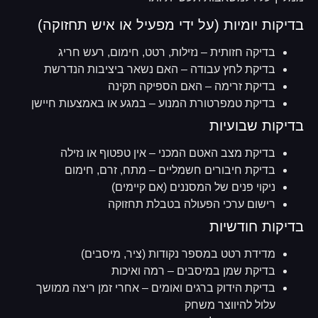
בדיקות יומיות (על ידי מפעיל או איש תחזוקה)
בדיקה חזותית – נזילות, רטט, חימום, רעש חריג
בדיקת לחץ עבודה – האם נשאר ביציבות הנדרשת
בדיקת זרימה – האם הספיקה תקינה
בדיקת טמפרטורת המנוע – במגע או באמצעות חיישן
בדיקות שבועיות
בדיקת מצב האטם המכני – אין טפטוף או נזילה
בדיקת חיבורים חשמליים – מתח, זרם, חימום
ניקוי פנים של המסננים (אם קיימים)
רישום ערכי הפעולה בטבלת תחזוקה
בדיקות חודשיות
מדידת רטט במספר נקודות (ציר, מיסבים)
בדיקת שמן במיסבים – רמה ואיכות
בדיקת הידוק ברגים ואומים – אחרי זמן ריצה ממושך
עלול להיווצר משחק