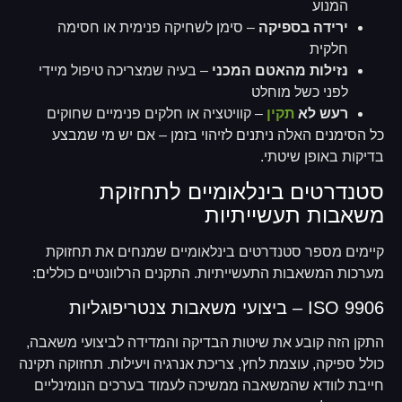
המנוע
ירידה בספיקה
– סימן לשחיקה פנימית או חסימה
חלקית
נזילות מהאטם המכני
– בעיה שמצריכה טיפול מיידי
לפני כשל מוחלט
רעש לא
תקין
– קוויטציה או חלקים פנימיים שחוקים
כל הסימנים האלה ניתנים לזיהוי בזמן – אם יש מי שמבצע
בדיקות באופן שיטתי.
סטנדרטים בינלאומיים לתחזוקת
משאבות תעשייתיות
קיימים מספר סטנדרטים בינלאומיים שמנחים את תחזוקת
מערכות המשאבות התעשייתיות. התקנים הרלוונטיים כוללים:
ISO 9906 – ביצועי משאבות צנטריפוגליות
התקן הזה קובע את שיטות הבדיקה והמדידה לביצועי משאבה,
כולל ספיקה, עוצמת לחץ, צריכת אנרגיה ויעילות. תחזוקה תקינה
חייבת לוודא שהמשאבה ממשיכה לעמוד בערכים הנומינליים