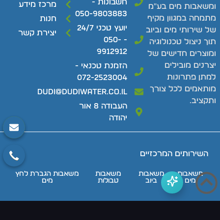
חשבונות -
מרכז מידע
ומשאבות מים בע"מ
050-9803883
מתמחה במגוון מקיף
חנות
יועץ טכני 24/7
של שירותי מים וביוב
יצירת קשר
- 050-
תוך ניצול טכנולוגיה
9912912
ומוצרים חדישים של
יצרנים מובילים
הזמנת טכנאי -
למתן פתרונות
072-2523004
מותאמים לכל צורך
dudi@dudiwater.co.il
ותקציב.
העבודה 8 אור
יהודה
השירותים המרכזיים
משאבות
משאבות
משאבות
משאבות הגברת לחץ
מים
ביוב
טבולות
מים
מרכזי השירות