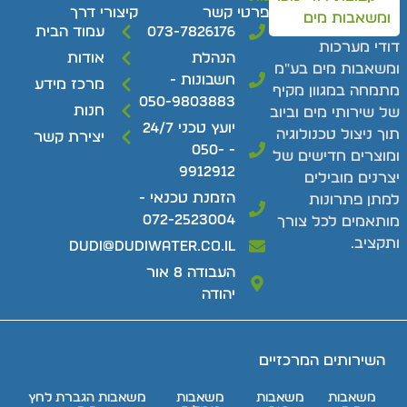
פרטי קשר
קיצורי דרך
073-7826176
עמוד הבית
ודי מערכות
הנהלת
אודות
משאבות מים בע"מ
חשבונות -
מרכז מידע
תמחה במגוון מקיף
050-9803883
חנות
ל שירותי מים וביוב
יועץ טכני 24/7
וך ניצול טכנולוגיה
יצירת קשר
- 050-
מוצרים חדישים של
9912912
צרנים מובילים
הזמנת טכנאי -
מתן פתרונות
072-2523004
ותאמים לכל צורך
תקציב.
dudi@dudiwater.co.il
העבודה 8 אור
יהודה
השירותים המרכזיים
משאבות
משאבות
משאבות
משאבות הגברת לחץ